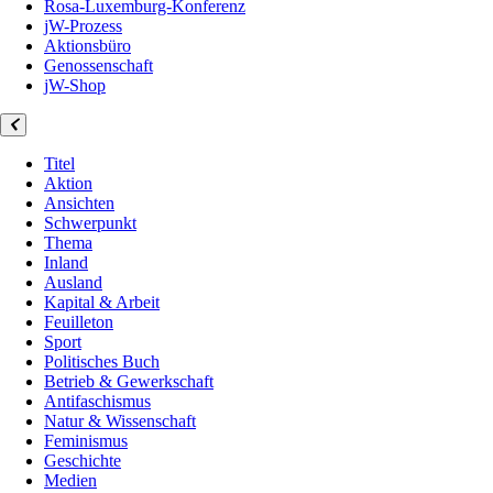
Rosa-Luxemburg-Konferenz
jW-Prozess
Aktionsbüro
Genossenschaft
jW-Shop
Titel
Aktion
Ansichten
Schwerpunkt
Thema
Inland
Ausland
Kapital & Arbeit
Feuilleton
Sport
Politisches Buch
Betrieb & Gewerkschaft
Antifaschismus
Natur & Wissenschaft
Feminismus
Geschichte
Medien