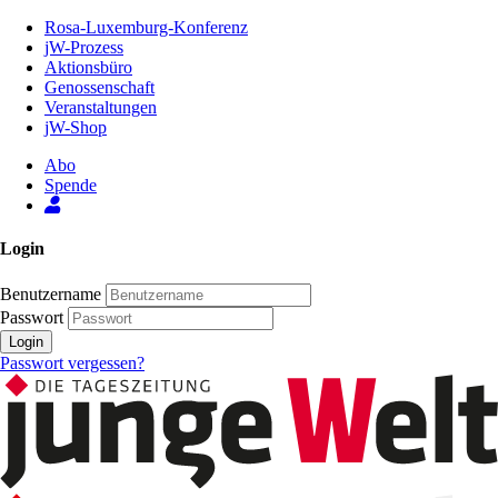
Zum
Rosa-Luxemburg-Konferenz
Inhalt
jW-Prozess
der
Aktionsbüro
Seite
Genossenschaft
Veranstaltungen
jW-Shop
Abo
Spende
Login
Benutzername
Passwort
Login
Passwort vergessen?