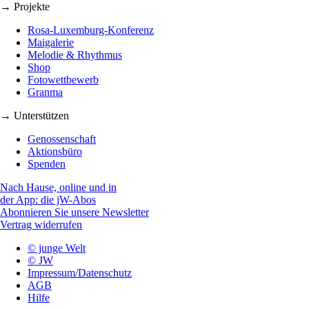
→ Projekte
Rosa-Luxemburg-Konferenz
Maigalerie
Melodie & Rhythmus
Shop
Fotowettbewerb
Granma
→ Unterstützen
Genossenschaft
Aktionsbüro
Spenden
Nach Hause, online und in
der App: die jW-Abos
Abonnieren Sie unsere Newsletter
Vertrag widerrufen
© junge Welt
© JW
Impressum/Datenschutz
AGB
Hilfe