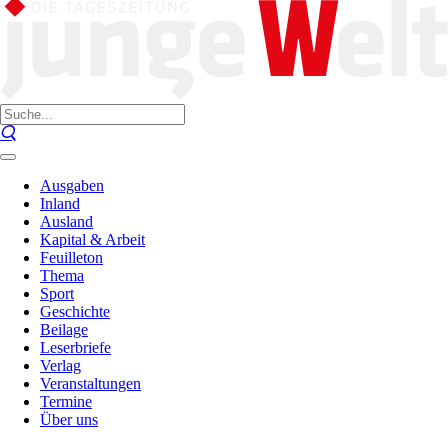
Ausgaben
Inland
Ausland
Kapital & Arbeit
Feuilleton
Thema
Sport
Geschichte
Beilage
Leserbriefe
Verlag
Veranstaltungen
Termine
Über uns