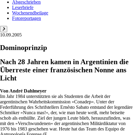
Abgeschrieben
Leserbriefe
Wochenendbeilage
Fotoreportagen
10.09.2005
Dominoprinzip
Nach 28 Jahren kamen in Argentinien die
Überreste einer französischen Nonne ans
Licht
Von
André Dahlmeyer
Im Jahr 1984 unterstützten sie als Studenten die Arbeit der
argentinischen Wahrheitskommission »Conadep«. Unter der
Federführung des Schrifstellers Ernésto Sabato entstand der legendäre
Schmöker »Nunca mas!«, der, wie man heute weiß, mehr beiseite
schob als enthüllte. Ziel der jungen Leute blieb, herauszufinden, was
mit den »Verschwundenen« der argentinischen Militärdiktatur von
1976 bis 1983 geschehen war. Heute hat das Team des Equipo de
Antropología Forense (E...