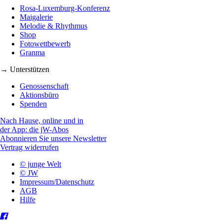
Rosa-Luxemburg-Konferenz
Maigalerie
Melodie & Rhythmus
Shop
Fotowettbewerb
Granma
→ Unterstützen
Genossenschaft
Aktionsbüro
Spenden
Nach Hause, online und in
der App: die jW-Abos
Abonnieren Sie unsere Newsletter
Vertrag widerrufen
© junge Welt
© JW
Impressum/Datenschutz
AGB
Hilfe