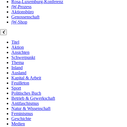
Rosa-Luxemburg-Konferenz
jW-Prozess
Aktionsbüro
Genossenschaft
jW-Shop
Titel
Aktion
Ansichten
Schwerpunkt
Thema
Inland
Ausland
Kapital & Arbeit
Feuilleton
Sport
Politisches Buch
Betrieb & Gewerkschaft
Antifaschismus
Natur & Wissenschaft
Feminismus
Geschichte
Medien