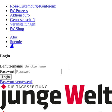
Zum
Rosa-Luxemburg-Konferenz
Inhalt
jW-Prozess
der
Aktionsbüro
Seite
Genossenschaft
Veranstaltungen
jW-Shop
Abo
Spende
Login
Benutzername
Passwort
Login
Passwort vergessen?