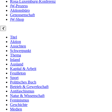
Rosa-Luxemburg-Konferenz
jW-Prozess
Aktionsbüro
Genossenschaft
jW-Shop
Titel
Aktion
Ansichten
Schwerpunkt
Thema
Inland
Ausland
Kapital & Arbeit
Feuilleton
Sport
Politisches Buch
Betrieb & Gewerkschaft
Antifaschismus
Natur & Wissenschaft
Feminismus
Geschichte
Medien