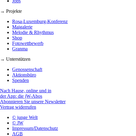
Jobs
→ Projekte
Rosa-Luxemburg-Konferenz
Maigalerie
Melodie & Rhythmus
Shop
Fotowettbewerb
Granma
→ Unterstützen
Genossenschaft
Aktionsbüro
Spenden
Nach Hause, online und in
der App: die jW-Abos
Abonnieren Sie unsere Newsletter
Vertrag widerrufen
© junge Welt
© JW
Impressum/Datenschutz
AGB