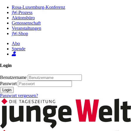
Zum
Rosa-Luxemburg-Konferenz
Inhalt
jW-Prozess
der
Aktionsbüro
Seite
Genossenschaft
Veranstaltungen
jW-Shop
Abo
Spende
Login
Benutzername
Passwort
Login
Passwort vergessen?