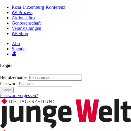
Zum
Rosa-Luxemburg-Konferenz
Inhalt
jW-Prozess
der
Aktionsbüro
Seite
Genossenschaft
Veranstaltungen
jW-Shop
Abo
Spende
Login
Benutzername
Passwort
Login
Passwort vergessen?