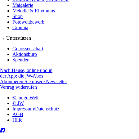
Maigalerie
Melodie & Rhythmus
Shop
Fotowettbewerb
Granma
→ Unterstützen
Genossenschaft
Aktionsbüro
Spenden
Nach Hause, online und in
der App: die jW-Abos
Abonnieren Sie unsere Newsletter
Vertrag widerrufen
© junge Welt
© JW
Impressum/Datenschutz
AGB
Hilfe