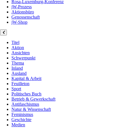
Rosa-Luxemburg-Konferenz
jW-Prozess
Aktionsbüro
Genossenschaft
jW-Shop
Titel
Aktion
Ansichten
Schwerpunkt
Thema
Inland
Ausland
Kapital & Arbeit
Feuilleton
Sport
Politisches Buch
Betrieb & Gewerkschaft
Antifaschismus
Natur & Wissenschaft
Feminismus
Geschichte
Medien