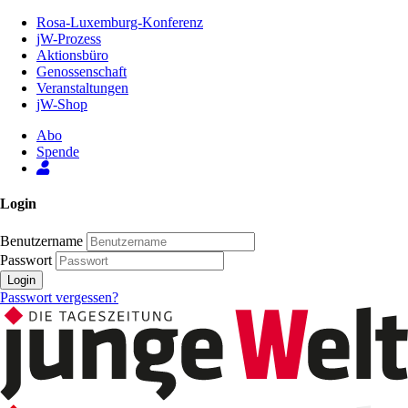
Zum
Rosa-Luxemburg-Konferenz
Inhalt
jW-Prozess
der
Aktionsbüro
Seite
Genossenschaft
Veranstaltungen
jW-Shop
Abo
Spende
Login
Benutzername
Passwort
Login
Passwort vergessen?