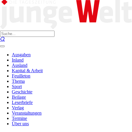
Ausgaben
Inland
Ausland
Kapital & Arbeit
Feuilleton
Thema
Sport
Geschichte
Beilage
Leserbriefe
Verlag
Veranstaltungen
Termine
Über uns