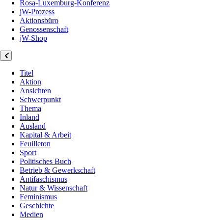
Rosa-Luxemburg-Konferenz
jW-Prozess
Aktionsbüro
Genossenschaft
jW-Shop
Titel
Aktion
Ansichten
Schwerpunkt
Thema
Inland
Ausland
Kapital & Arbeit
Feuilleton
Sport
Politisches Buch
Betrieb & Gewerkschaft
Antifaschismus
Natur & Wissenschaft
Feminismus
Geschichte
Medien