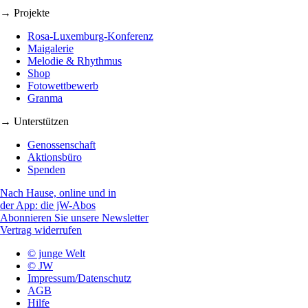
→ Projekte
Rosa-Luxemburg-Konferenz
Maigalerie
Melodie & Rhythmus
Shop
Fotowettbewerb
Granma
→ Unterstützen
Genossenschaft
Aktionsbüro
Spenden
Nach Hause, online und in
der App: die jW-Abos
Abonnieren Sie unsere Newsletter
Vertrag widerrufen
© junge Welt
© JW
Impressum/Datenschutz
AGB
Hilfe