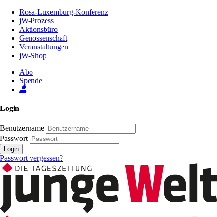
Zum
Rosa-Luxemburg-Konferenz
Inhalt
jW-Prozess
der
Aktionsbüro
Seite
Genossenschaft
Veranstaltungen
jW-Shop
Abo
Spende
Login
Benutzername
Passwort
Login
Passwort vergessen?