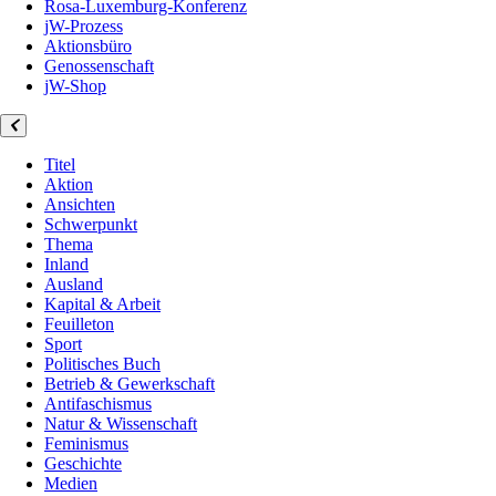
Rosa-Luxemburg-Konferenz
jW-Prozess
Aktionsbüro
Genossenschaft
jW-Shop
Titel
Aktion
Ansichten
Schwerpunkt
Thema
Inland
Ausland
Kapital & Arbeit
Feuilleton
Sport
Politisches Buch
Betrieb & Gewerkschaft
Antifaschismus
Natur & Wissenschaft
Feminismus
Geschichte
Medien