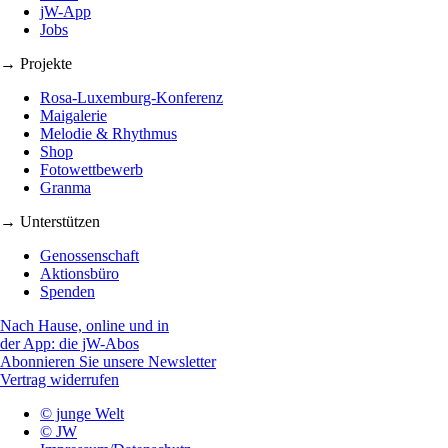
jW-App
Jobs
→ Projekte
Rosa-Luxemburg-Konferenz
Maigalerie
Melodie & Rhythmus
Shop
Fotowettbewerb
Granma
→ Unterstützen
Genossenschaft
Aktionsbüro
Spenden
Nach Hause, online und in
der App: die jW-Abos
Abonnieren Sie unsere Newsletter
Vertrag widerrufen
© junge Welt
© JW