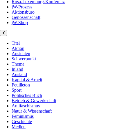
Rosa-Luxemburg-Konferenz
jW-Prozess
Aktionsbüro
Genossenschaft
jW-Shop
Titel
Aktion
Ansichten
Schwerpunkt
Thema
Inland
Ausland
Kapital & Arbeit
Feuilleton
Sport
Politisches Buch
Betrieb & Gewerkschaft
Antifaschismus
Natur & Wissenschaft
Feminismus
Geschichte
Medien