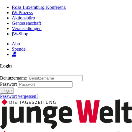
Zum
Rosa-Luxemburg-Konferenz
Inhalt
jW-Prozess
der
Aktionsbüro
Seite
Genossenschaft
Veranstaltungen
jW-Shop
Abo
Spende
Login
Benutzername
Passwort
Login
Passwort vergessen?