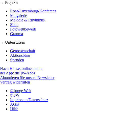
→ Projekte
Rosa-Luxemburg-Konferenz
Maigalerie
Melodie & Rhythmus
Shop
Fotowettbewerb
Granma
→ Unterstützen
Genossenschaft
Aktionsbüro
Spenden
Nach Hause, online und in
der App: die jW-Abos
Abonnieren Sie unsere Newsletter
Vertrag widerrufen
© junge Welt
© JW
Impressum/Datenschutz
AGB
Hilfe