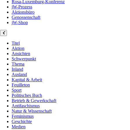
Rosa-Luxemburg-Konferenz
jW-Prozess
Aktionsbüro
Genossenschaft
jW-Shop
Titel
Aktion
Ansichten
Schwerpunkt
Thema
Inland
Ausland
Kapital & Arbeit
Feuilleton
Sport
Politisches Buch
Betrieb & Gewerkschaft
Antifaschismus
Natur & Wissenschaft
Feminismus
Geschichte
Medien