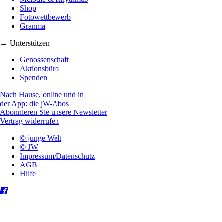
Shop
Fotowettbewerb
Granma
→ Unterstützen
Genossenschaft
Aktionsbüro
Spenden
Nach Hause, online und in
der App: die jW-Abos
Abonnieren Sie unsere Newsletter
Vertrag widerrufen
© junge Welt
© JW
Impressum/Datenschutz
AGB
Hilfe