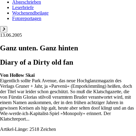
Abgeschrieben
Leserbriefe
Wochenendbeilage
Fotoreportagen
13.06.2005
Ganz unten. Ganz hinten
Diary of a Dirty old fan
Von
Hollow Skai
Eigentlich sollte Park Avenue, das neue Hochglanzmagazin des
Verlags Gruner + Jahr, ja »Parvenü« (Emporkömmling) heißen, doch
der Titel war leider schon geschützt. So muß die Klatschgazette, die
von Fürstin Glorias stilvoll verarmtem Bruder verantwortet wird, mit
einem Namen auskommen, der in den frühen achtziger Jahren in
gewissen Kreisen als hip galt, heute aber selten doof klingt und an das
Wie-werde-ich-Kapitalist-Spiel »Monopoly« erinnert. Der
Klatschreport...
Artikel-Länge: 2518 Zeichen