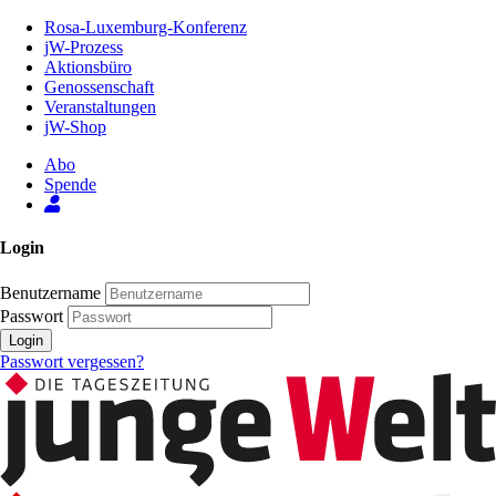
Zum
Rosa-Luxemburg-Konferenz
Inhalt
jW-Prozess
der
Aktionsbüro
Seite
Genossenschaft
Veranstaltungen
jW-Shop
Abo
Spende
Login
Benutzername
Passwort
Login
Passwort vergessen?