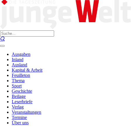
Ausgaben
Inland
Ausland
Kapital & Arbeit
Feuilleton
Thema
Sport
Geschichte
Beilage
Leserbriefe
Verlag
Veranstaltungen
Termine
Über uns