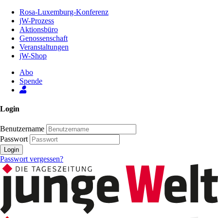
Zum
Rosa-Luxemburg-Konferenz
Inhalt
jW-Prozess
der
Aktionsbüro
Seite
Genossenschaft
Veranstaltungen
jW-Shop
Abo
Spende
Login
Benutzername
Passwort
Login
Passwort vergessen?