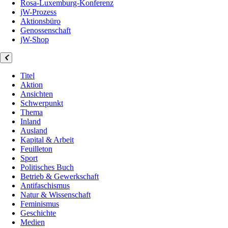
Rosa-Luxemburg-Konferenz
jW-Prozess
Aktionsbüro
Genossenschaft
jW-Shop
Titel
Aktion
Ansichten
Schwerpunkt
Thema
Inland
Ausland
Kapital & Arbeit
Feuilleton
Sport
Politisches Buch
Betrieb & Gewerkschaft
Antifaschismus
Natur & Wissenschaft
Feminismus
Geschichte
Medien