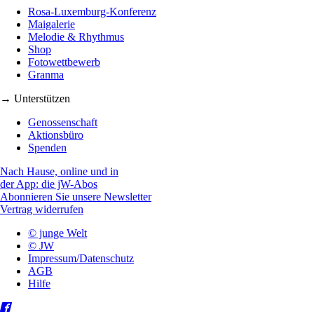
Rosa-Luxemburg-Konferenz
Maigalerie
Melodie & Rhythmus
Shop
Fotowettbewerb
Granma
→ Unterstützen
Genossenschaft
Aktionsbüro
Spenden
Nach Hause, online und in
der App: die jW-Abos
Abonnieren Sie unsere Newsletter
Vertrag widerrufen
© junge Welt
© JW
Impressum/Datenschutz
AGB
Hilfe