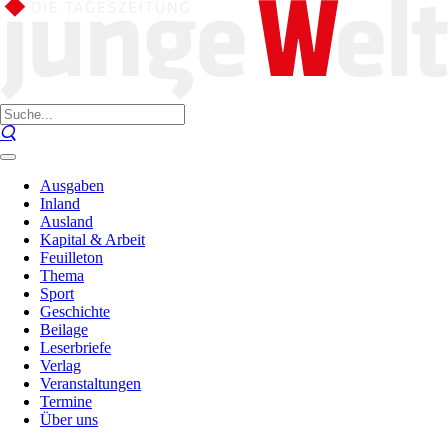
Ausgaben
Inland
Ausland
Kapital & Arbeit
Feuilleton
Thema
Sport
Geschichte
Beilage
Leserbriefe
Verlag
Veranstaltungen
Termine
Über uns