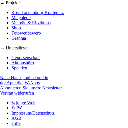
→ Projekte
Rosa-Luxemburg-Konferenz
Maigalerie
Melodie & Rhythmus
Shop
Fotowettbewerb
Granma
→ Unterstützen
Genossenschaft
Aktionsbüro
Spenden
Nach Hause, online und in
der App: die jW-Abos
Abonnieren Sie unsere Newsletter
Vertrag widerrufen
© junge Welt
© JW
Impressum/Datenschutz
AGB
Hilfe