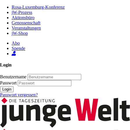
Zum
Rosa-Luxemburg-Konferenz
Inhalt
jW-Prozess
der
Aktionsbüro
Seite
Genossenschaft
Veranstaltungen
jW-Shop
Abo
Spende
Login
Benutzername
Passwort
Login
Passwort vergessen?