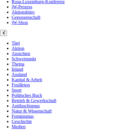
Rosa-Luxemburg-Konferenz
jW-Prozess
Aktionsbüro
Genossenschaft
jW-Shop
Titel
Aktion
Ansichten
Schwerpunkt
Thema
Inland
Ausland
Kapital & Arbeit
Feuilleton
Sport
Politisches Buch
Betrieb & Gewerkschaft
Antifaschismus
Natur & Wissenschaft
Feminismus
Geschichte
Medien