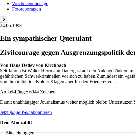
Wochenendbeilage
Fotoreportagen
24.06.1998
Ein sympathischer Querulant
Zivilcourage gegen Ausgrenzungspolitik de
Von
Hans-Detlev von Kirchbach
Seit Jahren ist Walter Herrmann Dauergast auf den Anklagebänken im 
gefährlichen Schwerkriminellen vor sich zu haben.Zumindest ein »gefäh
von ihm initiierte »Kölner Klagemauer für den Frieden« vor ...
Artikel-Länge: 6944 Zeichen
Damit unabhängiger Journalismus weiter möglich bleibt: Unterstütze
Jetzt
junge Welt
abonnieren
Dein Abo zählt!
Bitte einloggen