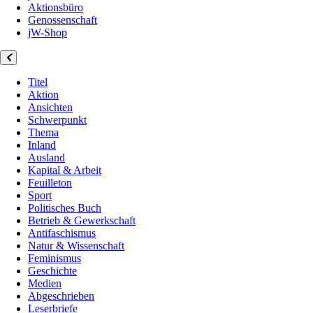
Aktionsbüro
Genossenschaft
jW-Shop
Titel
Aktion
Ansichten
Schwerpunkt
Thema
Inland
Ausland
Kapital & Arbeit
Feuilleton
Sport
Politisches Buch
Betrieb & Gewerkschaft
Antifaschismus
Natur & Wissenschaft
Feminismus
Geschichte
Medien
Abgeschrieben
Leserbriefe