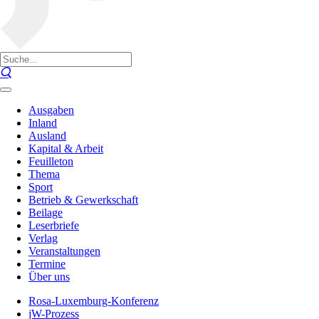
Ausgaben
Inland
Ausland
Kapital & Arbeit
Feuilleton
Thema
Sport
Betrieb & Gewerkschaft
Beilage
Leserbriefe
Verlag
Veranstaltungen
Termine
Über uns
Rosa-Luxemburg-Konferenz
jW-Prozess