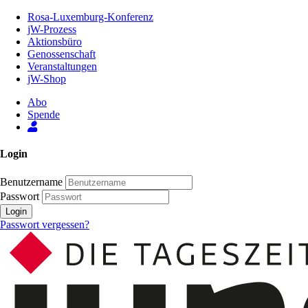
Zum
Rosa-Luxemburg-Konferenz
Inhalt
jW-Prozess
der
Aktionsbüro
Seite
Genossenschaft
Veranstaltungen
jW-Shop
Abo
Spende
Login
Benutzername
Passwort
Login
Passwort vergessen?