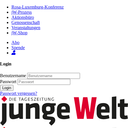
Zum
Rosa-Luxemburg-Konferenz
Inhalt
jW-Prozess
der
Aktionsbüro
Seite
Genossenschaft
Veranstaltungen
jW-Shop
Abo
Spende
Login
Benutzername
Passwort
Login
Passwort vergessen?