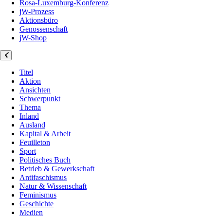
Rosa-Luxemburg-Konferenz
jW-Prozess
Aktionsbüro
Genossenschaft
jW-Shop
Titel
Aktion
Ansichten
Schwerpunkt
Thema
Inland
Ausland
Kapital & Arbeit
Feuilleton
Sport
Politisches Buch
Betrieb & Gewerkschaft
Antifaschismus
Natur & Wissenschaft
Feminismus
Geschichte
Medien