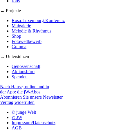
Jobs
→ Projekte
Rosa-Luxemburg-Konferenz
Maigalerie
Melodie & Rhythmus
Shop
Fotowettbewerb
Granma
→ Unterstützen
Genossenschaft
Aktionsbüro
Spenden
Nach Hause, online und in
der App: die jW-Abos
Abonnieren Sie unsere Newsletter
Vertrag widerrufen
© junge Welt
© JW
Impressum/Datenschutz
AGB