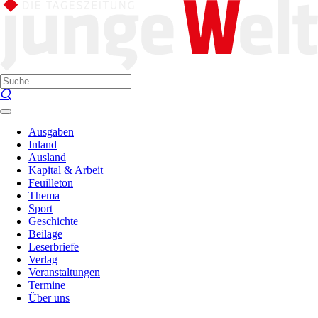
Ausgaben
Inland
Ausland
Kapital & Arbeit
Feuilleton
Thema
Sport
Geschichte
Beilage
Leserbriefe
Verlag
Veranstaltungen
Termine
Über uns