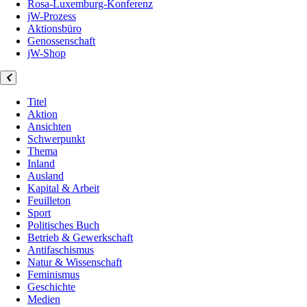
Rosa-Luxemburg-Konferenz
jW-Prozess
Aktionsbüro
Genossenschaft
jW-Shop
Titel
Aktion
Ansichten
Schwerpunkt
Thema
Inland
Ausland
Kapital & Arbeit
Feuilleton
Sport
Politisches Buch
Betrieb & Gewerkschaft
Antifaschismus
Natur & Wissenschaft
Feminismus
Geschichte
Medien