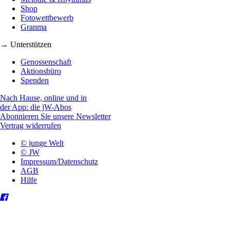
Shop
Fotowettbewerb
Granma
→ Unterstützen
Genossenschaft
Aktionsbüro
Spenden
Nach Hause, online und in
der App: die jW-Abos
Abonnieren Sie unsere Newsletter
Vertrag widerrufen
© junge Welt
© JW
Impressum/Datenschutz
AGB
Hilfe