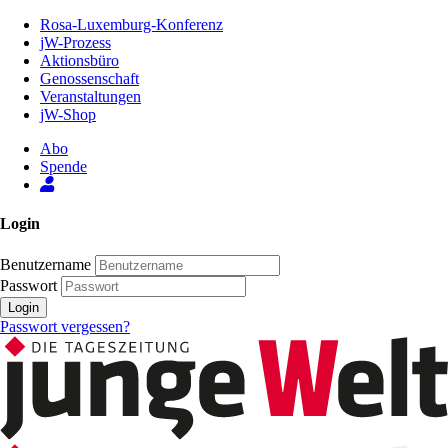
Zum
Rosa-Luxemburg-Konferenz
Inhalt
jW-Prozess
der
Aktionsbüro
Seite
Genossenschaft
Veranstaltungen
jW-Shop
Abo
Spende
Login
Benutzername
Passwort
Login
Passwort vergessen?