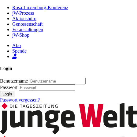
Zum
Rosa-Luxemburg-Konferenz
Inhalt
jW-Prozess
der
Aktionsbüro
Seite
Genossenschaft
Veranstaltungen
jW-Shop
Abo
Spende
Login
Benutzername
Passwort
Login
Passwort vergessen?