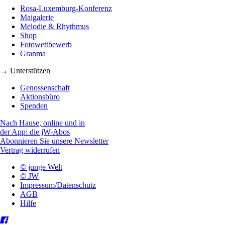
Rosa-Luxemburg-Konferenz
Maigalerie
Melodie & Rhythmus
Shop
Fotowettbewerb
Granma
→ Unterstützen
Genossenschaft
Aktionsbüro
Spenden
Nach Hause, online und in
der App: die jW-Abos
Abonnieren Sie unsere Newsletter
Vertrag widerrufen
© junge Welt
© JW
Impressum/Datenschutz
AGB
Hilfe