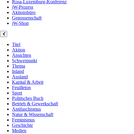
Rosa-Luxemburg-Konferenz
jW-Prozess
Aktionsbüro
Genossenschaft
jW-Shop
Titel
Aktion
Ansichten
Schwerpunkt
Thema
Inland
Ausland
Kapital & Arbeit
Feuilleton
Sport
Politisches Buch
Betrieb & Gewerkschaft
Antifaschismus
Natur & Wissenschaft
Feminismus
Geschichte
Medien