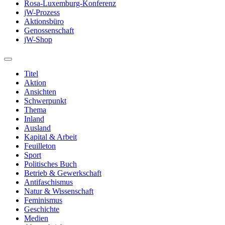
Rosa-Luxemburg-Konferenz
jW-Prozess
Aktionsbüro
Genossenschaft
jW-Shop
Titel
Aktion
Ansichten
Schwerpunkt
Thema
Inland
Ausland
Kapital & Arbeit
Feuilleton
Sport
Politisches Buch
Betrieb & Gewerkschaft
Antifaschismus
Natur & Wissenschaft
Feminismus
Geschichte
Medien