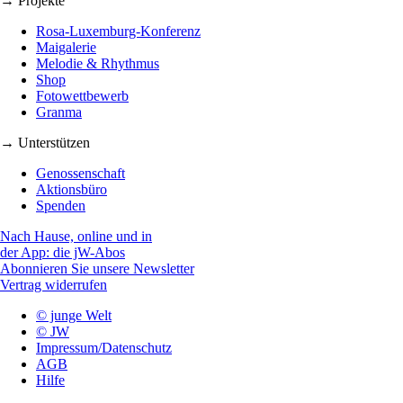
→ Projekte
Rosa-Luxemburg-Konferenz
Maigalerie
Melodie & Rhythmus
Shop
Fotowettbewerb
Granma
→ Unterstützen
Genossenschaft
Aktionsbüro
Spenden
Nach Hause, online und in
der App: die jW-Abos
Abonnieren Sie unsere Newsletter
Vertrag widerrufen
© junge Welt
© JW
Impressum/Datenschutz
AGB
Hilfe