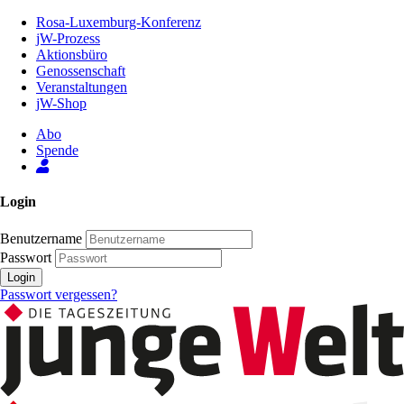
Zum
Rosa-Luxemburg-Konferenz
Inhalt
jW-Prozess
der
Aktionsbüro
Seite
Genossenschaft
Veranstaltungen
jW-Shop
Abo
Spende
Login
Benutzername
Passwort
Login
Passwort vergessen?