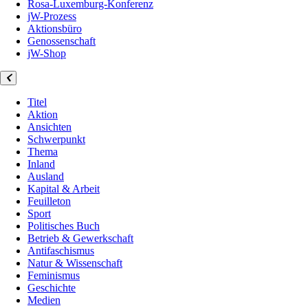
Rosa-Luxemburg-Konferenz
jW-Prozess
Aktionsbüro
Genossenschaft
jW-Shop
Titel
Aktion
Ansichten
Schwerpunkt
Thema
Inland
Ausland
Kapital & Arbeit
Feuilleton
Sport
Politisches Buch
Betrieb & Gewerkschaft
Antifaschismus
Natur & Wissenschaft
Feminismus
Geschichte
Medien