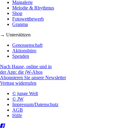
Maigalerie
Melodie & Rhythmus
Shop
Fotowettbewerb
Granma
→ Unterstützen
Genossenschaft
Aktionsbüro
Spenden
Nach Hause, online und in
der App: die jW-Abos
Abonnieren Sie unsere Newsletter
Vertrag widerrufen
© junge Welt
© JW
Impressum/Datenschutz
AGB
Hilfe