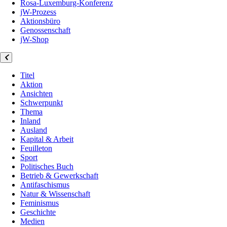
Rosa-Luxemburg-Konferenz
jW-Prozess
Aktionsbüro
Genossenschaft
jW-Shop
Titel
Aktion
Ansichten
Schwerpunkt
Thema
Inland
Ausland
Kapital & Arbeit
Feuilleton
Sport
Politisches Buch
Betrieb & Gewerkschaft
Antifaschismus
Natur & Wissenschaft
Feminismus
Geschichte
Medien