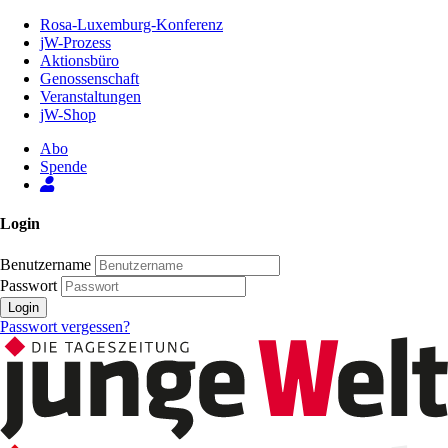
Zum
Rosa-Luxemburg-Konferenz
Inhalt
jW-Prozess
der
Aktionsbüro
Seite
Genossenschaft
Veranstaltungen
jW-Shop
Abo
Spende
Login
Benutzername
Passwort
Login
Passwort vergessen?