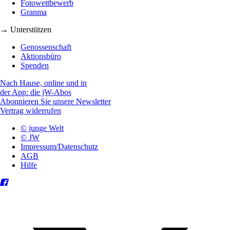
Fotowettbewerb
Granma
→ Unterstützen
Genossenschaft
Aktionsbüro
Spenden
Nach Hause, online und in
der App: die jW-Abos
Abonnieren Sie unsere Newsletter
Vertrag widerrufen
© junge Welt
© JW
Impressum/Datenschutz
AGB
Hilfe