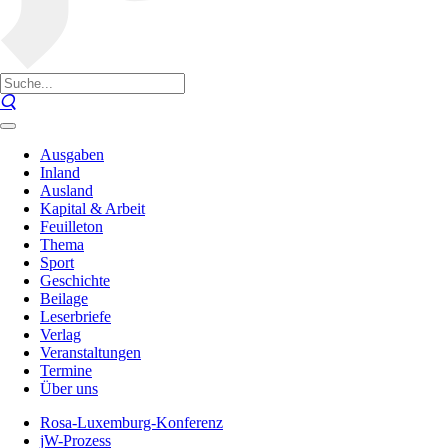
Ausgaben
Inland
Ausland
Kapital & Arbeit
Feuilleton
Thema
Sport
Geschichte
Beilage
Leserbriefe
Verlag
Veranstaltungen
Termine
Über uns
Rosa-Luxemburg-Konferenz
jW-Prozess