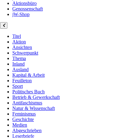
Aktionsbüro
Genossenschaft
jW-Shop
Titel
Aktion
Ansichten
Schwerpunkt
Thema
Inland
Ausland
Kapital & Arbeit
Feuilleton
Sport
Politisches Buch
Betrieb & Gewerkschaft
Antifaschismus
Natur & Wissenschaft
Feminismus
Geschichte
Medien
Abgeschrieben
Leserbriefe