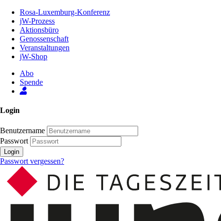
Zum
Rosa-Luxemburg-Konferenz
Inhalt
jW-Prozess
der
Aktionsbüro
Seite
Genossenschaft
Veranstaltungen
jW-Shop
Abo
Spende
Login
Benutzername
Passwort
Login
Passwort vergessen?