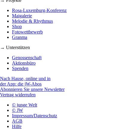
→ Projekte
Rosa-Luxemburg-Konferenz
Maigalerie
Melodie & Rhythmus
Shop
Fotowettbewerb
Granma
→ Unterstützen
Genossenschaft
Aktionsbüro
Spenden
Nach Hause, online und in
der App: die jW-Abos
Abonnieren Sie unsere Newsletter
Vertrag widerrufen
© junge Welt
© JW
Impressum/Datenschutz
AGB
Hilfe