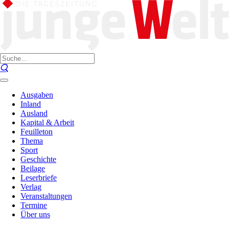
Ausgaben
Inland
Ausland
Kapital & Arbeit
Feuilleton
Thema
Sport
Geschichte
Beilage
Leserbriefe
Verlag
Veranstaltungen
Termine
Über uns