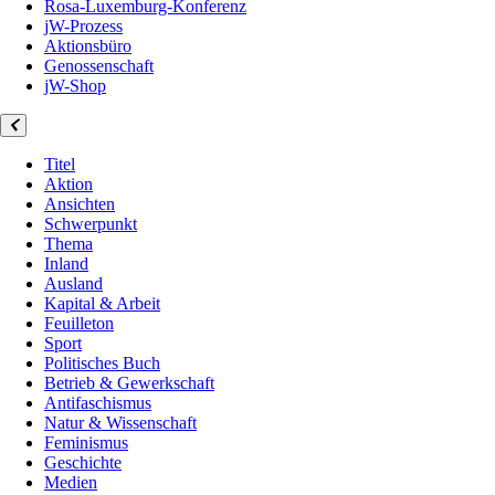
Rosa-Luxemburg-Konferenz
jW-Prozess
Aktionsbüro
Genossenschaft
jW-Shop
Titel
Aktion
Ansichten
Schwerpunkt
Thema
Inland
Ausland
Kapital & Arbeit
Feuilleton
Sport
Politisches Buch
Betrieb & Gewerkschaft
Antifaschismus
Natur & Wissenschaft
Feminismus
Geschichte
Medien