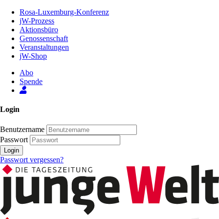
Zum
Rosa-Luxemburg-Konferenz
Inhalt
jW-Prozess
der
Aktionsbüro
Seite
Genossenschaft
Veranstaltungen
jW-Shop
Abo
Spende
Login
Benutzername
Passwort
Login
Passwort vergessen?