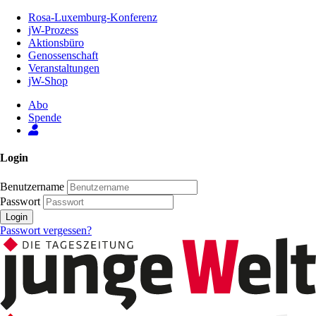
Zum
Rosa-Luxemburg-Konferenz
Inhalt
jW-Prozess
der
Aktionsbüro
Seite
Genossenschaft
Veranstaltungen
jW-Shop
Abo
Spende
Login
Benutzername
Passwort
Login
Passwort vergessen?