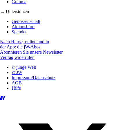
Granma
→ Unterstützen
Genossenschaft
Aktionsbüro
Spenden
Nach Hause, online und in
der App: die jW-Abos
Abonnieren Sie unsere Newsletter
Vertrag widerrufen
© junge Welt
© JW
Impressum/Datenschutz
AGB
Hilfe