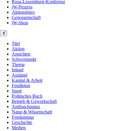
Rosa-Luxemburg-Konferenz
jW-Prozess
Aktionsbüro
Genossenschaft
jW-Shop
Titel
Aktion
Ansichten
Schwerpunkt
Thema
Inland
Ausland
Kapital & Arbeit
Feuilleton
Sport
Politisches Buch
Betrieb & Gewerkschaft
Antifaschismus
Natur & Wissenschaft
Feminismus
Geschichte
Medien