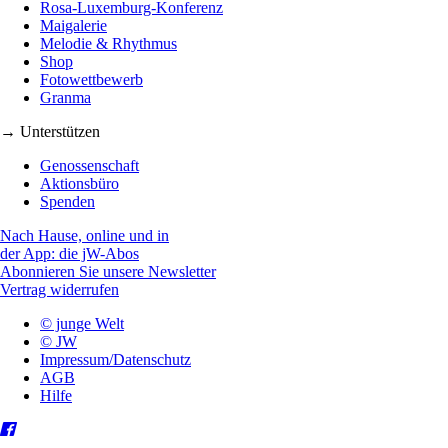
Rosa-Luxemburg-Konferenz
Maigalerie
Melodie & Rhythmus
Shop
Fotowettbewerb
Granma
→ Unterstützen
Genossenschaft
Aktionsbüro
Spenden
Nach Hause, online und in
der App: die jW-Abos
Abonnieren Sie unsere Newsletter
Vertrag widerrufen
© junge Welt
© JW
Impressum/Datenschutz
AGB
Hilfe