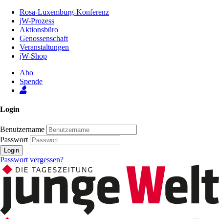
Zum
Rosa-Luxemburg-Konferenz
Inhalt
jW-Prozess
der
Aktionsbüro
Seite
Genossenschaft
Veranstaltungen
jW-Shop
Abo
Spende
Login
Benutzername
Passwort
Login
Passwort vergessen?