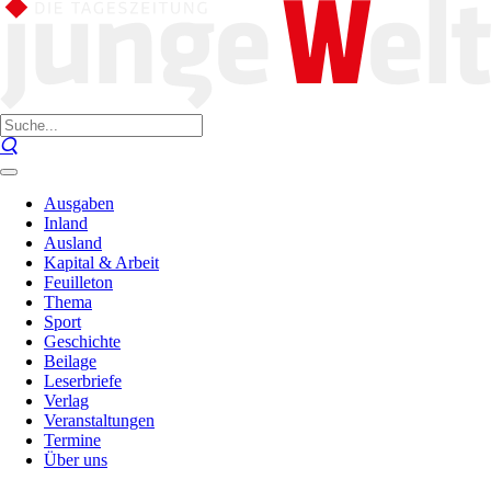
Ausgaben
Inland
Ausland
Kapital & Arbeit
Feuilleton
Thema
Sport
Geschichte
Beilage
Leserbriefe
Verlag
Veranstaltungen
Termine
Über uns