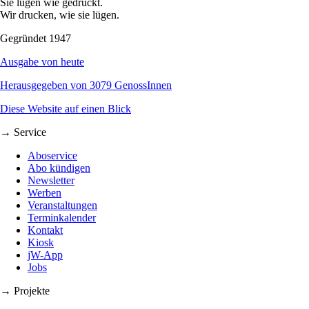
Sie lügen wie gedruckt.
Wir drucken, wie sie lügen.
Gegründet 1947
Ausgabe von heute
Herausgegeben von 3079 GenossInnen
Diese Website auf einen Blick
→ Service
Aboservice
Abo kündigen
Newsletter
Werben
Veranstaltungen
Terminkalender
Kontakt
Kiosk
jW-App
Jobs
→ Projekte