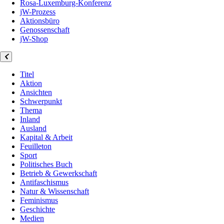
Rosa-Luxemburg-Konferenz
jW-Prozess
Aktionsbüro
Genossenschaft
jW-Shop
Titel
Aktion
Ansichten
Schwerpunkt
Thema
Inland
Ausland
Kapital & Arbeit
Feuilleton
Sport
Politisches Buch
Betrieb & Gewerkschaft
Antifaschismus
Natur & Wissenschaft
Feminismus
Geschichte
Medien