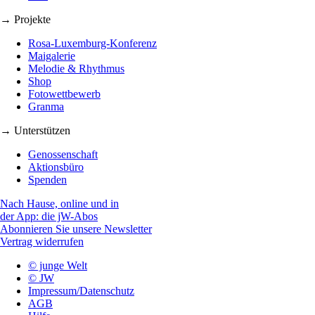
→ Projekte
Rosa-Luxemburg-Konferenz
Maigalerie
Melodie & Rhythmus
Shop
Fotowettbewerb
Granma
→ Unterstützen
Genossenschaft
Aktionsbüro
Spenden
Nach Hause, online und in
der App: die jW-Abos
Abonnieren Sie unsere Newsletter
Vertrag widerrufen
© junge Welt
© JW
Impressum/Datenschutz
AGB