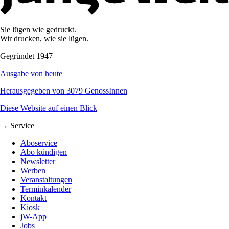
Sie lügen wie gedruckt.
Wir drucken, wie sie lügen.
Gegründet 1947
Ausgabe von heute
Herausgegeben von 3079 GenossInnen
Diese Website auf einen Blick
→ Service
Aboservice
Abo kündigen
Newsletter
Werben
Veranstaltungen
Terminkalender
Kontakt
Kiosk
jW-App
Jobs