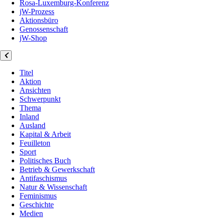
Rosa-Luxemburg-Konferenz
jW-Prozess
Aktionsbüro
Genossenschaft
jW-Shop
Titel
Aktion
Ansichten
Schwerpunkt
Thema
Inland
Ausland
Kapital & Arbeit
Feuilleton
Sport
Politisches Buch
Betrieb & Gewerkschaft
Antifaschismus
Natur & Wissenschaft
Feminismus
Geschichte
Medien