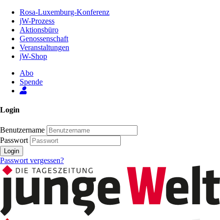
Zum
Rosa-Luxemburg-Konferenz
Inhalt
jW-Prozess
der
Aktionsbüro
Seite
Genossenschaft
Veranstaltungen
jW-Shop
Abo
Spende
Login
Benutzername
Passwort
Login
Passwort vergessen?