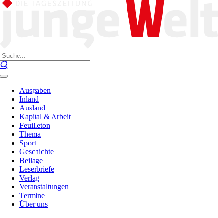
Ausgaben
Inland
Ausland
Kapital & Arbeit
Feuilleton
Thema
Sport
Geschichte
Beilage
Leserbriefe
Verlag
Veranstaltungen
Termine
Über uns