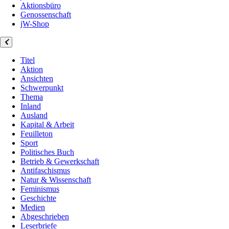
Aktionsbüro
Genossenschaft
jW-Shop
Titel
Aktion
Ansichten
Schwerpunkt
Thema
Inland
Ausland
Kapital & Arbeit
Feuilleton
Sport
Politisches Buch
Betrieb & Gewerkschaft
Antifaschismus
Natur & Wissenschaft
Feminismus
Geschichte
Medien
Abgeschrieben
Leserbriefe