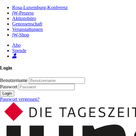
Zum
Rosa-Luxemburg-Konferenz
Inhalt
jW-Prozess
der
Aktionsbüro
Seite
Genossenschaft
Veranstaltungen
jW-Shop
Abo
Spende
Login
Benutzername
Passwort
Login
Passwort vergessen?