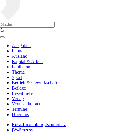
Ausgaben
Inland
Ausland
Kapital & Arbeit
Feuilleton
Thema
Sport
Betrieb & Gewerkschaft
Beilage
Leserbriefe
Verlag
Veranstaltungen
Termine
Über uns
Rosa-Luxemburg-Konferenz
jW-Prozess