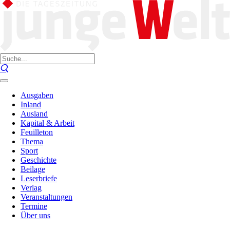
Ausgaben
Inland
Ausland
Kapital & Arbeit
Feuilleton
Thema
Sport
Geschichte
Beilage
Leserbriefe
Verlag
Veranstaltungen
Termine
Über uns