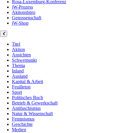
Rosa-Luxemburg-Konferenz
jW-Prozess
Aktionsbüro
Genossenschaft
jW-Shop
Titel
Aktion
Ansichten
Schwerpunkt
Thema
Inland
Ausland
Kapital & Arbeit
Feuilleton
Sport
Politisches Buch
Betrieb & Gewerkschaft
Antifaschismus
Natur & Wissenschaft
Feminismus
Geschichte
Medien