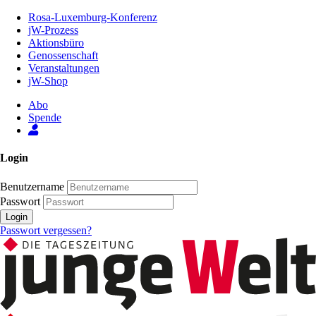
Zum
Rosa-Luxemburg-Konferenz
Inhalt
jW-Prozess
der
Aktionsbüro
Seite
Genossenschaft
Veranstaltungen
jW-Shop
Abo
Spende
Login
Benutzername
Passwort
Login
Passwort vergessen?