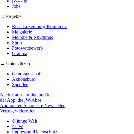
jW-App
Jobs
→ Projekte
Rosa-Luxemburg-Konferenz
Maigalerie
Melodie & Rhythmus
Shop
Fotowettbewerb
Granma
→ Unterstützen
Genossenschaft
Aktionsbüro
Spenden
Nach Hause, online und in
der App: die jW-Abos
Abonnieren Sie unsere Newsletter
Vertrag widerrufen
© junge Welt
© JW
Impressum/Datenschutz