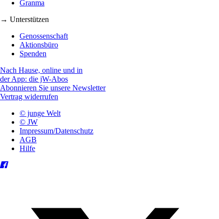
Granma
→ Unterstützen
Genossenschaft
Aktionsbüro
Spenden
Nach Hause, online und in
der App: die jW-Abos
Abonnieren Sie unsere Newsletter
Vertrag widerrufen
© junge Welt
© JW
Impressum/Datenschutz
AGB
Hilfe