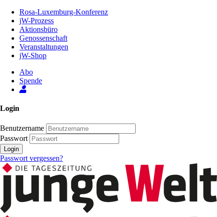
Zum
Rosa-Luxemburg-Konferenz
Inhalt
jW-Prozess
der
Aktionsbüro
Seite
Genossenschaft
Veranstaltungen
jW-Shop
Abo
Spende
Login
Benutzername
Passwort
Login
Passwort vergessen?