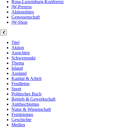
Rosa-Luxemburg-Konferenz
jW-Prozess
Aktionsbüro
Genossenschaft
jW-Shop
Titel
Aktion
Ansichten
Schwerpunkt
Thema
Inland
Ausland
Kapital & Arbeit
Feuilleton
Sport
Politisches Buch
Betrieb & Gewerkschaft
Antifaschismus
Natur & Wissenschaft
Feminismus
Geschichte
Medien