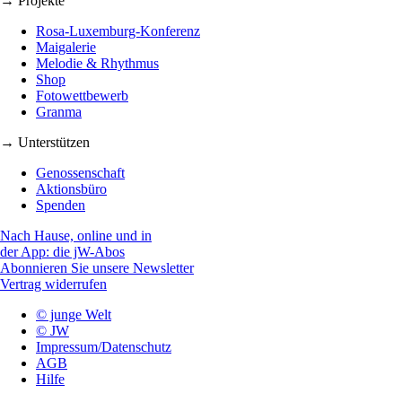
→ Projekte
Rosa-Luxemburg-Konferenz
Maigalerie
Melodie & Rhythmus
Shop
Fotowettbewerb
Granma
→ Unterstützen
Genossenschaft
Aktionsbüro
Spenden
Nach Hause, online und in
der App: die jW-Abos
Abonnieren Sie unsere Newsletter
Vertrag widerrufen
© junge Welt
© JW
Impressum/Datenschutz
AGB
Hilfe