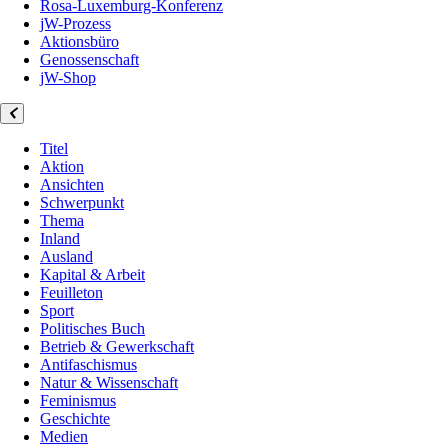
Rosa-Luxemburg-Konferenz
jW-Prozess
Aktionsbüro
Genossenschaft
jW-Shop
Titel
Aktion
Ansichten
Schwerpunkt
Thema
Inland
Ausland
Kapital & Arbeit
Feuilleton
Sport
Politisches Buch
Betrieb & Gewerkschaft
Antifaschismus
Natur & Wissenschaft
Feminismus
Geschichte
Medien