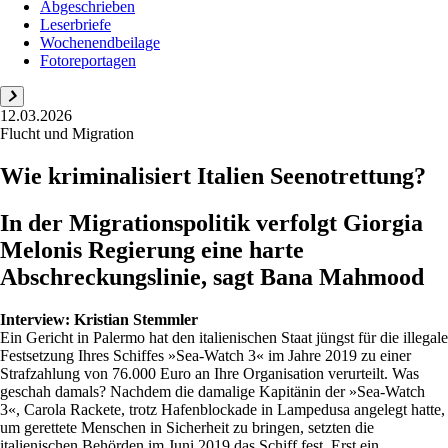
Abgeschrieben
Leserbriefe
Wochenendbeilage
Fotoreportagen
12.03.2026
Flucht und Migration
Wie kriminalisiert Italien Seenotrettung?
In der Migrationspolitik verfolgt Giorgia
Melonis Regierung eine harte
Abschreckungslinie, sagt Bana Mahmood
Interview:
Kristian Stemmler
Ein Gericht in Palermo hat den italienischen Staat jüngst für die illegale
Festsetzung Ihres Schiffes »Sea-Watch 3« im Jahre 2019 zu einer
Strafzahlung von 76.000 Euro an Ihre Organisation verurteilt. Was
geschah damals? Nachdem die damalige Kapitänin der »Sea-Watch
3«, Carola Rackete, trotz Hafenblockade in Lampedusa angelegt hatte,
um gerettete Menschen in Sicherheit zu bringen, setzten die
italienischen Behörden im Juni 2019 das Schiff fest. Erst ein