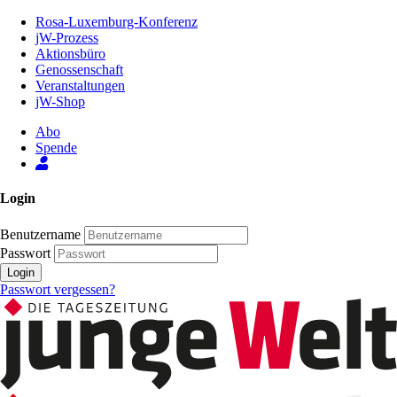
Zum
Rosa-Luxemburg-Konferenz
Inhalt
jW-Prozess
der
Aktionsbüro
Seite
Genossenschaft
Veranstaltungen
jW-Shop
Abo
Spende
Login
Benutzername
Passwort
Login
Passwort vergessen?