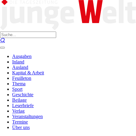
Ausgaben
Inland
Ausland
Kapital & Arbeit
Feuilleton
Thema
Sport
Geschichte
Beilage
Leserbriefe
Verlag
Veranstaltungen
Termine
Über uns