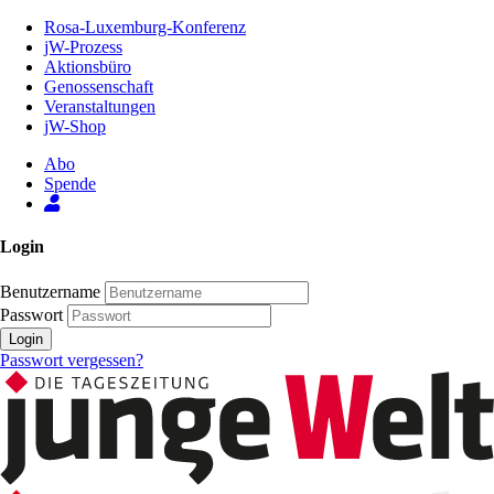
Zum
Rosa-Luxemburg-Konferenz
Inhalt
jW-Prozess
der
Aktionsbüro
Seite
Genossenschaft
Veranstaltungen
jW-Shop
Abo
Spende
Login
Benutzername
Passwort
Login
Passwort vergessen?