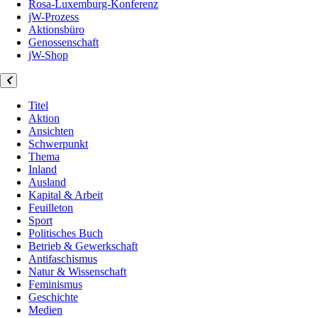
Rosa-Luxemburg-Konferenz
jW-Prozess
Aktionsbüro
Genossenschaft
jW-Shop
Titel
Aktion
Ansichten
Schwerpunkt
Thema
Inland
Ausland
Kapital & Arbeit
Feuilleton
Sport
Politisches Buch
Betrieb & Gewerkschaft
Antifaschismus
Natur & Wissenschaft
Feminismus
Geschichte
Medien