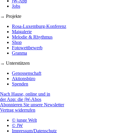
jW-App
Jobs
→ Projekte
Rosa-Luxemburg-Konferenz
Maigalerie
Melodie & Rhythmus
Shop
Fotowettbewerb
Granma
→ Unterstützen
Genossenschaft
Aktionsbüro
Spenden
Nach Hause, online und in
der App: die jW-Abos
Abonnieren Sie unsere Newsletter
Vertrag widerrufen
© junge Welt
© JW
Impressum/Datenschutz