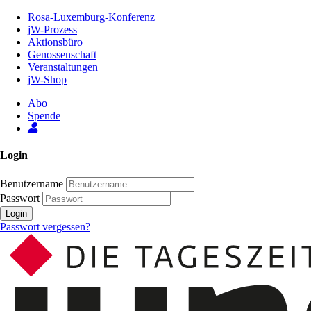
Zum
Rosa-Luxemburg-Konferenz
Inhalt
jW-Prozess
der
Aktionsbüro
Seite
Genossenschaft
Veranstaltungen
jW-Shop
Abo
Spende
Login
Benutzername
Passwort
Login
Passwort vergessen?