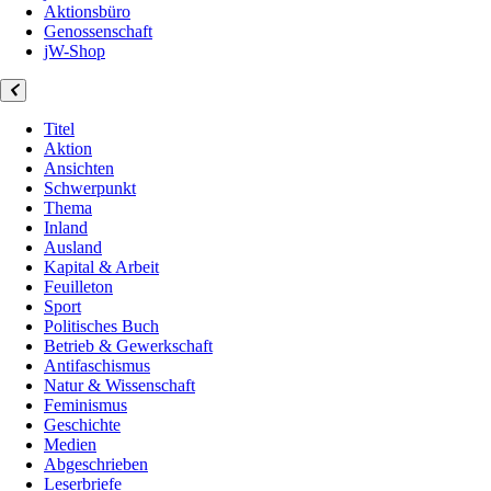
Aktionsbüro
Genossenschaft
jW-Shop
Titel
Aktion
Ansichten
Schwerpunkt
Thema
Inland
Ausland
Kapital & Arbeit
Feuilleton
Sport
Politisches Buch
Betrieb & Gewerkschaft
Antifaschismus
Natur & Wissenschaft
Feminismus
Geschichte
Medien
Abgeschrieben
Leserbriefe