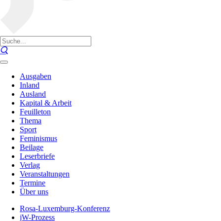
Ausgaben
Inland
Ausland
Kapital & Arbeit
Feuilleton
Thema
Sport
Feminismus
Beilage
Leserbriefe
Verlag
Veranstaltungen
Termine
Über uns
Rosa-Luxemburg-Konferenz
jW-Prozess