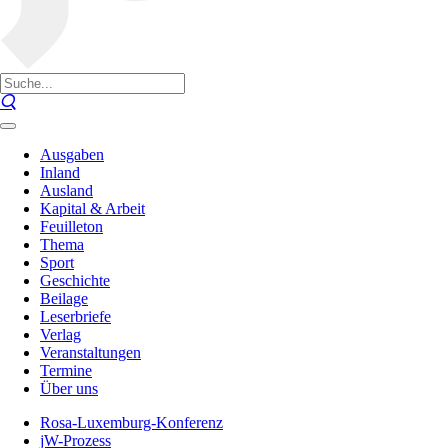
Ausgaben
Inland
Ausland
Kapital & Arbeit
Feuilleton
Thema
Sport
Geschichte
Beilage
Leserbriefe
Verlag
Veranstaltungen
Termine
Über uns
Rosa-Luxemburg-Konferenz
jW-Prozess