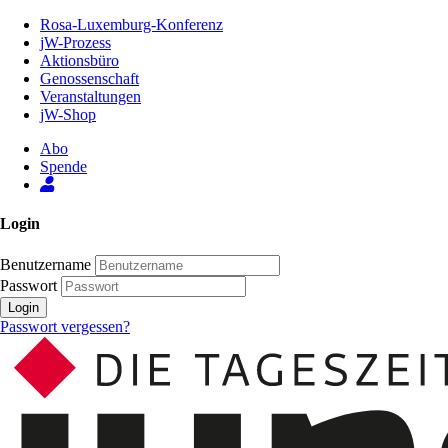
Zum
Rosa-Luxemburg-Konferenz
Inhalt
jW-Prozess
der
Aktionsbüro
Seite
Genossenschaft
Veranstaltungen
jW-Shop
Abo
Spende
Login
Benutzername
Passwort
Login
Passwort vergessen?