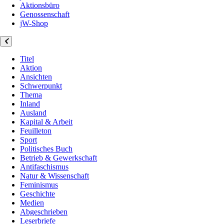
Aktionsbüro
Genossenschaft
jW-Shop
Titel
Aktion
Ansichten
Schwerpunkt
Thema
Inland
Ausland
Kapital & Arbeit
Feuilleton
Sport
Politisches Buch
Betrieb & Gewerkschaft
Antifaschismus
Natur & Wissenschaft
Feminismus
Geschichte
Medien
Abgeschrieben
Leserbriefe