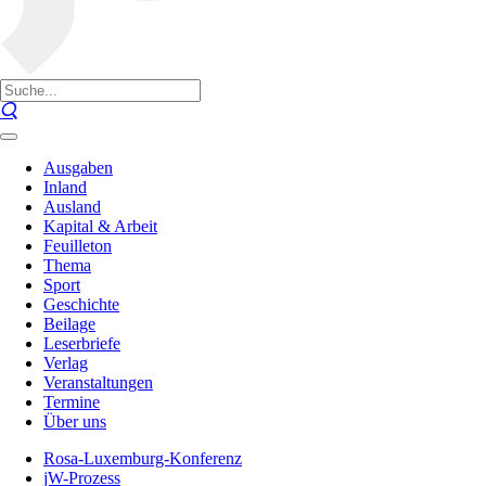
Ausgaben
Inland
Ausland
Kapital & Arbeit
Feuilleton
Thema
Sport
Geschichte
Beilage
Leserbriefe
Verlag
Veranstaltungen
Termine
Über uns
Rosa-Luxemburg-Konferenz
jW-Prozess