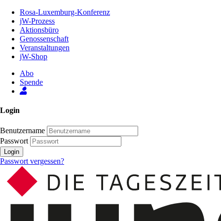
Zum
Rosa-Luxemburg-Konferenz
Inhalt
jW-Prozess
der
Aktionsbüro
Seite
Genossenschaft
Veranstaltungen
jW-Shop
Abo
Spende
Login
Benutzername
Passwort
Login
Passwort vergessen?