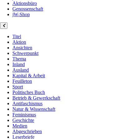
Aktionsbüro
Genossenschaft
jW-Shop
Titel
Aktion
Ansichten
Schwerpunkt
Thema
Inland
Ausland
Kapital & Arbeit
Feuilleton
Sport
Politisches Buch
Betrieb & Gewerkschaft
Antifaschismus
Natur & Wissenschaft
Feminismus
Geschichte
Medien
Abgeschrieben
Leserbriefe