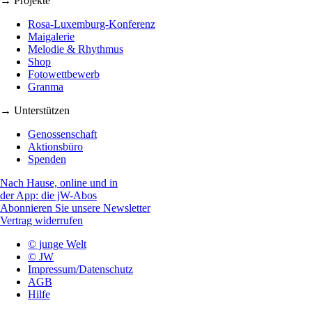
→ Projekte
Rosa-Luxemburg-Konferenz
Maigalerie
Melodie & Rhythmus
Shop
Fotowettbewerb
Granma
→ Unterstützen
Genossenschaft
Aktionsbüro
Spenden
Nach Hause, online und in
der App: die jW-Abos
Abonnieren Sie unsere Newsletter
Vertrag widerrufen
© junge Welt
© JW
Impressum/Datenschutz
AGB
Hilfe