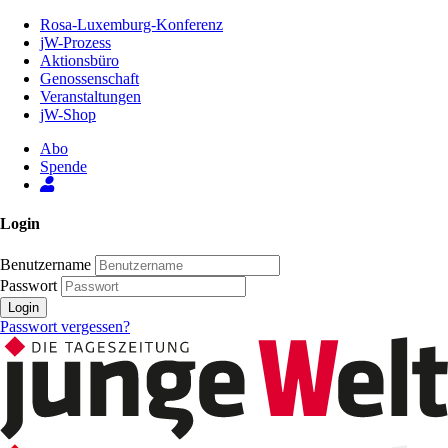
Zum
Rosa-Luxemburg-Konferenz
Inhalt
jW-Prozess
der
Aktionsbüro
Seite
Genossenschaft
Veranstaltungen
jW-Shop
Abo
Spende
Login
Benutzername
Passwort
Login
Passwort vergessen?