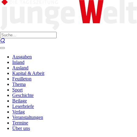
Ausgaben
Inland
Ausland
Kapital & Arbeit
Feuilleton
Thema
Sport
Geschichte
Beilage
Leserbriefe
Verlag
Veranstaltungen
Termine
Über uns