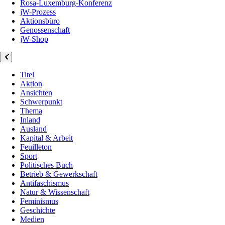
Rosa-Luxemburg-Konferenz
jW-Prozess
Aktionsbüro
Genossenschaft
jW-Shop
Titel
Aktion
Ansichten
Schwerpunkt
Thema
Inland
Ausland
Kapital & Arbeit
Feuilleton
Sport
Politisches Buch
Betrieb & Gewerkschaft
Antifaschismus
Natur & Wissenschaft
Feminismus
Geschichte
Medien