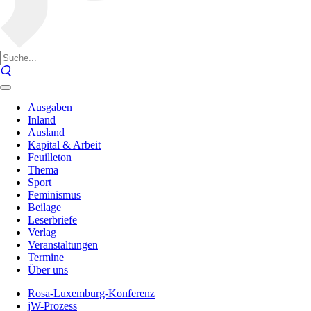
Ausgaben
Inland
Ausland
Kapital & Arbeit
Feuilleton
Thema
Sport
Feminismus
Beilage
Leserbriefe
Verlag
Veranstaltungen
Termine
Über uns
Rosa-Luxemburg-Konferenz
jW-Prozess