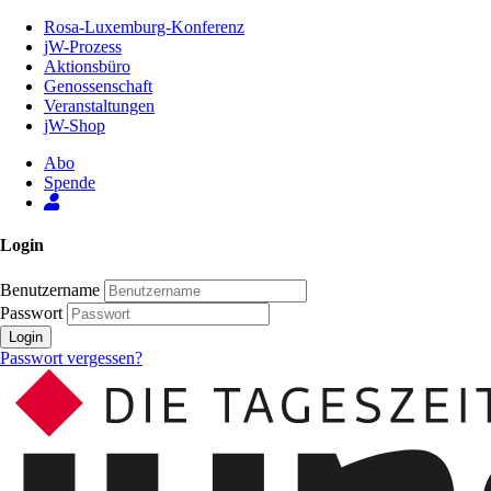
Zum
Rosa-Luxemburg-Konferenz
Inhalt
jW-Prozess
der
Aktionsbüro
Seite
Genossenschaft
Veranstaltungen
jW-Shop
Abo
Spende
Login
Benutzername
Passwort
Login
Passwort vergessen?