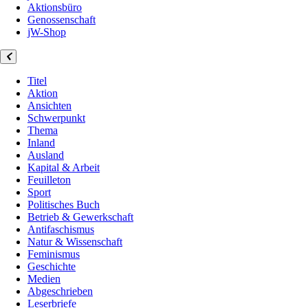
Aktionsbüro
Genossenschaft
jW-Shop
Titel
Aktion
Ansichten
Schwerpunkt
Thema
Inland
Ausland
Kapital & Arbeit
Feuilleton
Sport
Politisches Buch
Betrieb & Gewerkschaft
Antifaschismus
Natur & Wissenschaft
Feminismus
Geschichte
Medien
Abgeschrieben
Leserbriefe