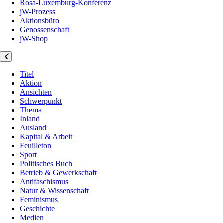
Rosa-Luxemburg-Konferenz
jW-Prozess
Aktionsbüro
Genossenschaft
jW-Shop
Titel
Aktion
Ansichten
Schwerpunkt
Thema
Inland
Ausland
Kapital & Arbeit
Feuilleton
Sport
Politisches Buch
Betrieb & Gewerkschaft
Antifaschismus
Natur & Wissenschaft
Feminismus
Geschichte
Medien