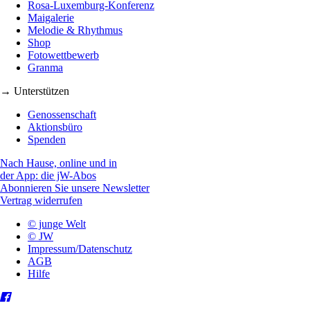
Rosa-Luxemburg-Konferenz
Maigalerie
Melodie & Rhythmus
Shop
Fotowettbewerb
Granma
→ Unterstützen
Genossenschaft
Aktionsbüro
Spenden
Nach Hause, online und in
der App: die jW-Abos
Abonnieren Sie unsere Newsletter
Vertrag widerrufen
© junge Welt
© JW
Impressum/Datenschutz
AGB
Hilfe