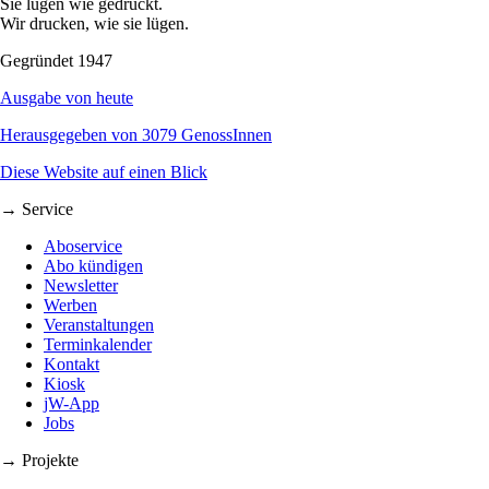
Sie lügen wie gedruckt.
Wir drucken, wie sie lügen.
Gegründet 1947
Ausgabe von heute
Herausgegeben von 3079 GenossInnen
Diese Website auf einen Blick
→ Service
Aboservice
Abo kündigen
Newsletter
Werben
Veranstaltungen
Terminkalender
Kontakt
Kiosk
jW-App
Jobs
→ Projekte