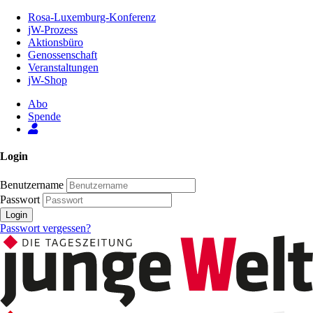
Zum
Rosa-Luxemburg-Konferenz
Inhalt
jW-Prozess
der
Aktionsbüro
Seite
Genossenschaft
Veranstaltungen
jW-Shop
Abo
Spende
Login
Benutzername
Passwort
Login
Passwort vergessen?