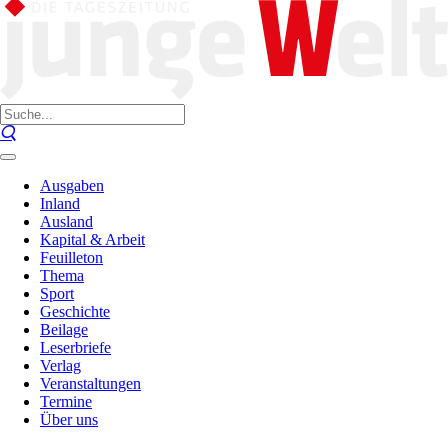
Ausgaben
Inland
Ausland
Kapital & Arbeit
Feuilleton
Thema
Sport
Geschichte
Beilage
Leserbriefe
Verlag
Veranstaltungen
Termine
Über uns