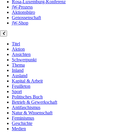
Rosa-Luxemburg-Konferenz
jW-Prozess
Aktionsbüro
Genossenschaft
jW-Shop
Titel
Aktion
Ansichten
Schwerpunkt
Thema
Inland
Ausland
Kapital & Arbeit
Feuilleton
Sport
Politisches Buch
Betrieb & Gewerkschaft
Antifaschismus
Natur & Wissenschaft
Feminismus
Geschichte
Medien