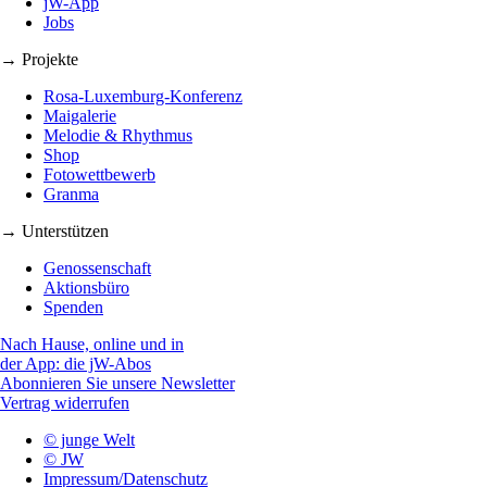
jW-App
Jobs
→ Projekte
Rosa-Luxemburg-Konferenz
Maigalerie
Melodie & Rhythmus
Shop
Fotowettbewerb
Granma
→ Unterstützen
Genossenschaft
Aktionsbüro
Spenden
Nach Hause, online und in
der App: die jW-Abos
Abonnieren Sie unsere Newsletter
Vertrag widerrufen
© junge Welt
© JW
Impressum/Datenschutz