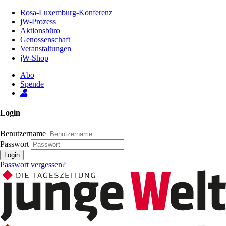
Zum
Rosa-Luxemburg-Konferenz
Inhalt
jW-Prozess
der
Aktionsbüro
Seite
Genossenschaft
Veranstaltungen
jW-Shop
Abo
Spende
Login
Benutzername
Passwort
Login
Passwort vergessen?