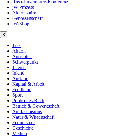
Rosa-Luxemburg-Konferenz
jW-Prozess
Aktionsbüro
Genossenschaft
jW-Shop
Titel
Aktion
Ansichten
Schwerpunkt
Thema
Inland
Ausland
Kapital & Arbeit
Feuilleton
Sport
Politisches Buch
Betrieb & Gewerkschaft
Antifaschismus
Natur & Wissenschaft
Feminismus
Geschichte
Medien