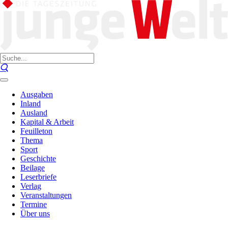
Ausgaben
Inland
Ausland
Kapital & Arbeit
Feuilleton
Thema
Sport
Geschichte
Beilage
Leserbriefe
Verlag
Veranstaltungen
Termine
Über uns