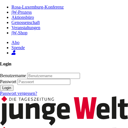
Zum
Rosa-Luxemburg-Konferenz
Inhalt
jW-Prozess
der
Aktionsbüro
Seite
Genossenschaft
Veranstaltungen
jW-Shop
Abo
Spende
Login
Benutzername
Passwort
Login
Passwort vergessen?