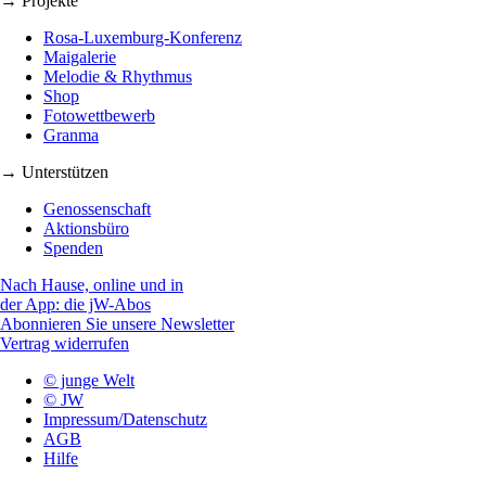
→ Projekte
Rosa-Luxemburg-Konferenz
Maigalerie
Melodie & Rhythmus
Shop
Fotowettbewerb
Granma
→ Unterstützen
Genossenschaft
Aktionsbüro
Spenden
Nach Hause, online und in
der App: die jW-Abos
Abonnieren Sie unsere Newsletter
Vertrag widerrufen
© junge Welt
© JW
Impressum/Datenschutz
AGB
Hilfe