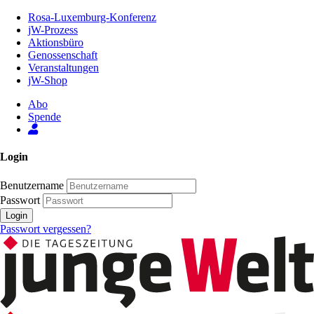
Zum
Rosa-Luxemburg-Konferenz
Inhalt
jW-Prozess
der
Aktionsbüro
Seite
Genossenschaft
Veranstaltungen
jW-Shop
Abo
Spende
Login
Benutzername
Passwort
Login
Passwort vergessen?