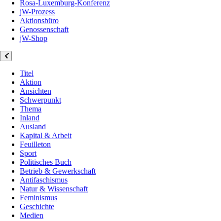
Rosa-Luxemburg-Konferenz
jW-Prozess
Aktionsbüro
Genossenschaft
jW-Shop
Titel
Aktion
Ansichten
Schwerpunkt
Thema
Inland
Ausland
Kapital & Arbeit
Feuilleton
Sport
Politisches Buch
Betrieb & Gewerkschaft
Antifaschismus
Natur & Wissenschaft
Feminismus
Geschichte
Medien