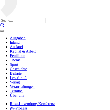
Ausgaben
Inland
Ausland
Kapital & Arbeit
Feuilleton
Thema
Sport
Geschichte
Beilage
Leserbriefe
Verlag
Veranstaltungen
Termine
Über uns
Rosa-Luxemburg-Konferenz
jW-Prozess