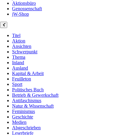
Aktionsbüro
Genossenschaft
jW-Shop
Titel
Aktion
Ansichten
Schwerpunkt
Thema
Inland
Ausland
Kapital & Arbeit
Feuilleton
Sport
Politisches Buch
Betrieb & Gewerkschaft
Antifaschismus
Natur & Wissenschaft
Feminismus
Geschichte
Medien
Abgeschrieben
Leserbriefe