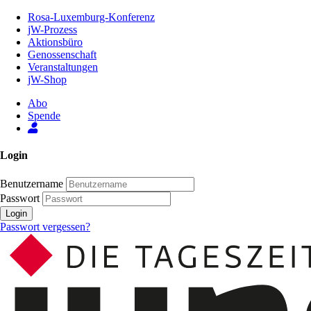
Zum
Rosa-Luxemburg-Konferenz
Inhalt
jW-Prozess
der
Aktionsbüro
Seite
Genossenschaft
Veranstaltungen
jW-Shop
Abo
Spende
Login
Benutzername
Passwort
Login
Passwort vergessen?