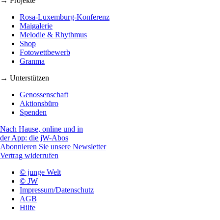
→ Projekte
Rosa-Luxemburg-Konferenz
Maigalerie
Melodie & Rhythmus
Shop
Fotowettbewerb
Granma
→ Unterstützen
Genossenschaft
Aktionsbüro
Spenden
Nach Hause, online und in
der App: die jW-Abos
Abonnieren Sie unsere Newsletter
Vertrag widerrufen
© junge Welt
© JW
Impressum/Datenschutz
AGB
Hilfe