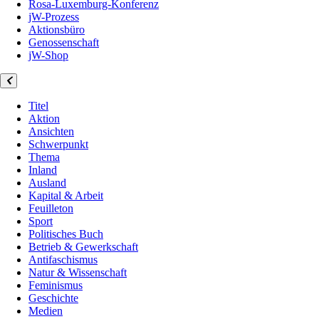
Rosa-Luxemburg-Konferenz
jW-Prozess
Aktionsbüro
Genossenschaft
jW-Shop
Titel
Aktion
Ansichten
Schwerpunkt
Thema
Inland
Ausland
Kapital & Arbeit
Feuilleton
Sport
Politisches Buch
Betrieb & Gewerkschaft
Antifaschismus
Natur & Wissenschaft
Feminismus
Geschichte
Medien