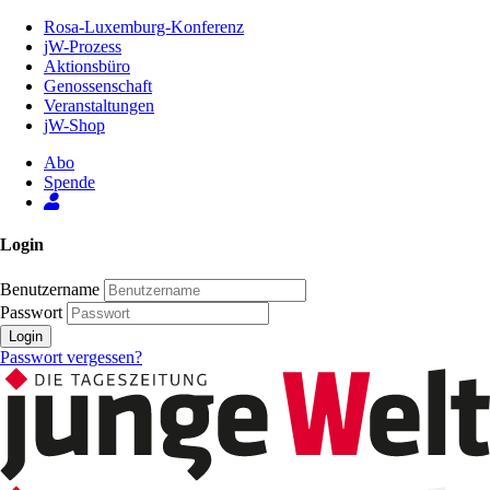
Zum
Rosa-Luxemburg-Konferenz
Inhalt
jW-Prozess
der
Aktionsbüro
Seite
Genossenschaft
Veranstaltungen
jW-Shop
Abo
Spende
Login
Benutzername
Passwort
Login
Passwort vergessen?