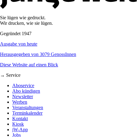
Sie lügen wie gedruckt.
Wir drucken, wie sie lügen.
Gegründet 1947
Ausgabe von heute
Herausgegeben von 3079 GenossInnen
Diese Website auf einen Blick
→ Service
Aboservice
Abo kündigen
Newsletter
Werben
Veranstaltungen
Terminkalender
Kontakt
Kiosk
jW-App
Jobs