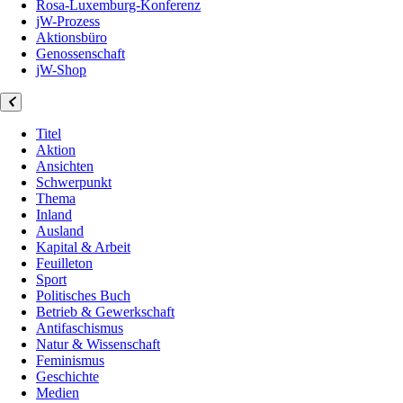
Rosa-Luxemburg-Konferenz
jW-Prozess
Aktionsbüro
Genossenschaft
jW-Shop
Titel
Aktion
Ansichten
Schwerpunkt
Thema
Inland
Ausland
Kapital & Arbeit
Feuilleton
Sport
Politisches Buch
Betrieb & Gewerkschaft
Antifaschismus
Natur & Wissenschaft
Feminismus
Geschichte
Medien