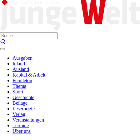
Ausgaben
Inland
Ausland
Kapital & Arbeit
Feuilleton
Thema
Sport
Geschichte
Beilage
Leserbriefe
Verlag
Veranstaltungen
Termine
Über uns