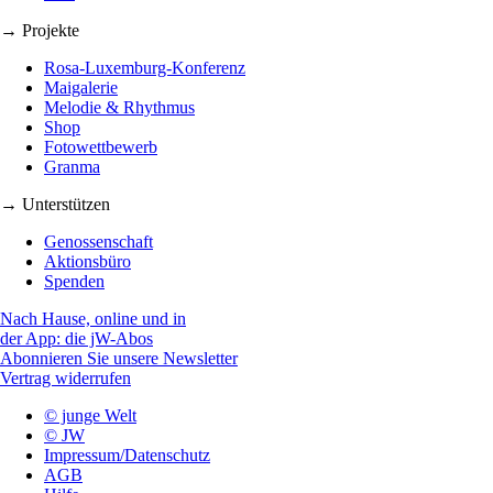
→ Projekte
Rosa-Luxemburg-Konferenz
Maigalerie
Melodie & Rhythmus
Shop
Fotowettbewerb
Granma
→ Unterstützen
Genossenschaft
Aktionsbüro
Spenden
Nach Hause, online und in
der App: die jW-Abos
Abonnieren Sie unsere Newsletter
Vertrag widerrufen
© junge Welt
© JW
Impressum/Datenschutz
AGB