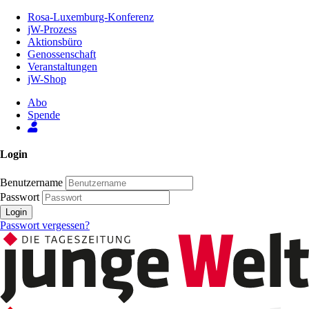
Zum
Rosa-Luxemburg-Konferenz
Inhalt
jW-Prozess
der
Aktionsbüro
Seite
Genossenschaft
Veranstaltungen
jW-Shop
Abo
Spende
Login
Benutzername
Passwort
Login
Passwort vergessen?