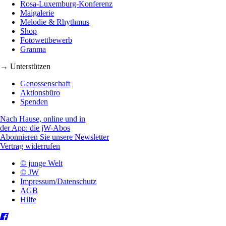
Rosa-Luxemburg-Konferenz
Maigalerie
Melodie & Rhythmus
Shop
Fotowettbewerb
Granma
→ Unterstützen
Genossenschaft
Aktionsbüro
Spenden
Nach Hause, online und in
der App: die jW-Abos
Abonnieren Sie unsere Newsletter
Vertrag widerrufen
© junge Welt
© JW
Impressum/Datenschutz
AGB
Hilfe