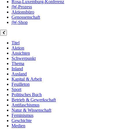
Rosa-Luxemburg-Konferenz
jW-Prozess
Aktionsbüro
Genossenschaft
jW-Shop
Titel
Aktion
Ansichten
Schwerpunkt
Thema
Inland
Ausland
Kapital & Arbeit
Feuilleton
Sport
Politisches Buch
Betrieb & Gewerkschaft
Antifaschismus
Natur & Wissenschaft
Feminismus
Geschichte
Medien