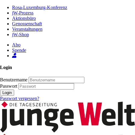
Zum
Rosa-Luxemburg-Konferenz
Inhalt
jW-Prozess
der
Aktionsbüro
Seite
Genossenschaft
Veranstaltungen
jW-Shop
Abo
Spende
Login
Benutzername
Passwort
Login
Passwort vergessen?