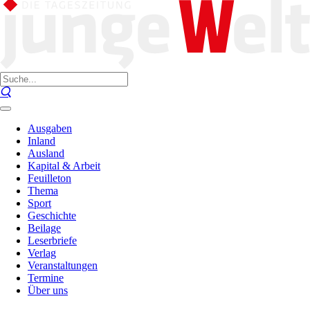
Ausgaben
Inland
Ausland
Kapital & Arbeit
Feuilleton
Thema
Sport
Geschichte
Beilage
Leserbriefe
Verlag
Veranstaltungen
Termine
Über uns