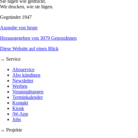
Sie lügen wie gedruckt.
Wir drucken, wie sie lügen.
Gegründet 1947
Ausgabe von heute
Herausgegeben von 3079 GenossInnen
Diese Website auf einen Blick
→ Service
Aboservice
Abo kündigen
Newsletter
Werben
Veranstaltungen
Terminkalender
Kontakt
Kiosk
jW-App
Jobs
→ Projekte