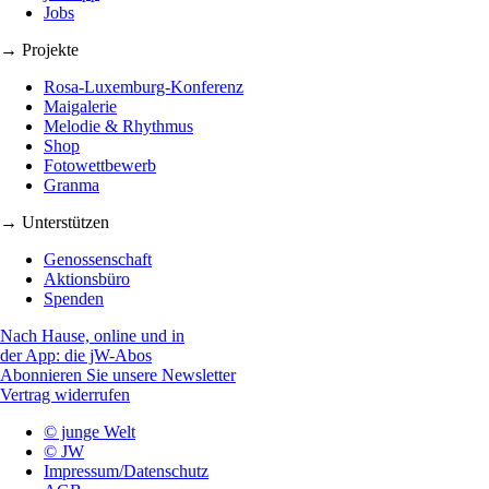
Jobs
→ Projekte
Rosa-Luxemburg-Konferenz
Maigalerie
Melodie & Rhythmus
Shop
Fotowettbewerb
Granma
→ Unterstützen
Genossenschaft
Aktionsbüro
Spenden
Nach Hause, online und in
der App: die jW-Abos
Abonnieren Sie unsere Newsletter
Vertrag widerrufen
© junge Welt
© JW
Impressum/Datenschutz