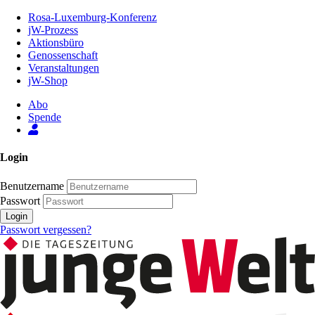
Zum
Rosa-Luxemburg-Konferenz
Inhalt
jW-Prozess
der
Aktionsbüro
Seite
Genossenschaft
Veranstaltungen
jW-Shop
Abo
Spende
Login
Benutzername
Passwort
Login
Passwort vergessen?