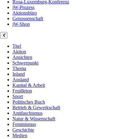
Rosa-Luxemburg-Konferenz
jW-Prozess
Aktionsbüro
Genossenschaft
jW-Shop
Titel
Aktion
Ansichten
Schwerpunkt
Thema
Inland
Ausland
Kapital & Arbeit
Feuilleton
Sport
Politisches Buch
Betrieb & Gewerkschaft
Antifaschismus
Natur & Wissenschaft
Feminismus
Geschichte
Medien