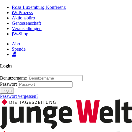
Zum
Rosa-Luxemburg-Konferenz
Inhalt
jW-Prozess
der
Aktionsbüro
Seite
Genossenschaft
Veranstaltungen
jW-Shop
Abo
Spende
Login
Benutzername
Passwort
Login
Passwort vergessen?