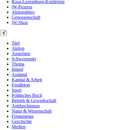
Rosa-Luxemburg-Konferenz
jW-Prozess
Aktionsbüro
Genossenschaft
jW-Shop
Titel
Aktion
Ansichten
Schwerpunkt
Thema
Inland
Ausland
Kapital & Arbeit
Feuilleton
Sport
Politisches Buch
Betrieb & Gewerkschaft
Antifaschismus
Natur & Wissenschaft
Feminismus
Geschichte
Medien