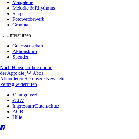
Maigalerie
Melodie & Rhythmus
Shop
Fotowettbewerb
Granma
→ Unterstützen
Genossenschaft
Aktionsbüro
Spenden
Nach Hause, online und in
der App: die jW-Abos
Abonnieren Sie unsere Newsletter
Vertrag widerrufen
© junge Welt
© JW
Impressum/Datenschutz
AGB
Hilfe