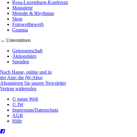
Rosa-Luxemburg-Konferenz
Maigalerie
Melodie & Rhythmus
Shop
Fotowettbewerb
Granma
→ Unterstützen
Genossenschaft
Aktionsbüro
Spenden
Nach Hause, online und in
der App: die jW-Abos
Abonnieren Sie unsere Newsletter
Vertrag widerrufen
© junge Welt
© JW
Impressum/Datenschutz
AGB
Hilfe