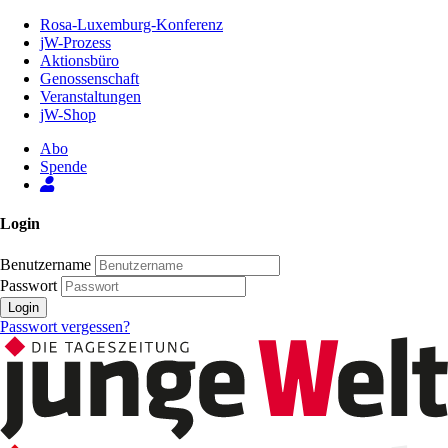
Zum
Rosa-Luxemburg-Konferenz
Inhalt
jW-Prozess
der
Aktionsbüro
Seite
Genossenschaft
Veranstaltungen
jW-Shop
Abo
Spende
Login
Benutzername
Passwort
Login
Passwort vergessen?