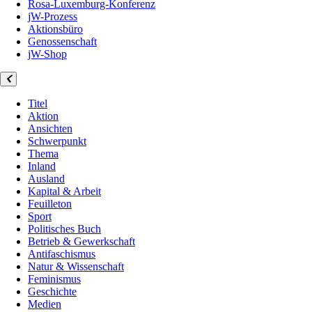
Rosa-Luxemburg-Konferenz
jW-Prozess
Aktionsbüro
Genossenschaft
jW-Shop
Titel
Aktion
Ansichten
Schwerpunkt
Thema
Inland
Ausland
Kapital & Arbeit
Feuilleton
Sport
Politisches Buch
Betrieb & Gewerkschaft
Antifaschismus
Natur & Wissenschaft
Feminismus
Geschichte
Medien