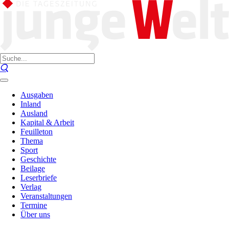
Ausgaben
Inland
Ausland
Kapital & Arbeit
Feuilleton
Thema
Sport
Geschichte
Beilage
Leserbriefe
Verlag
Veranstaltungen
Termine
Über uns