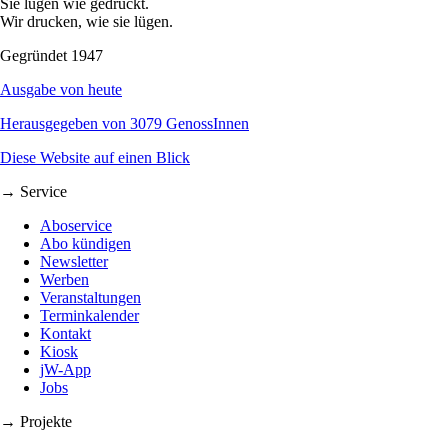
Sie lügen wie gedruckt.
Wir drucken, wie sie lügen.
Gegründet 1947
Ausgabe von heute
Herausgegeben von 3079 GenossInnen
Diese Website auf einen Blick
→ Service
Aboservice
Abo kündigen
Newsletter
Werben
Veranstaltungen
Terminkalender
Kontakt
Kiosk
jW-App
Jobs
→ Projekte