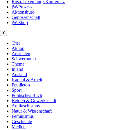
Rosa-Luxemburg-Konferenz
jW-Prozess
Aktionsbüro
Genossenschaft
jW-Shop
Titel
Aktion
Ansichten
Schwerpunkt
Thema
Inland
Ausland
Kapital & Arbeit
Feuilleton
Sport
Politisches Buch
Betrieb & Gewerkschaft
Antifaschismus
Natur & Wissenschaft
Feminismus
Geschichte
Medien