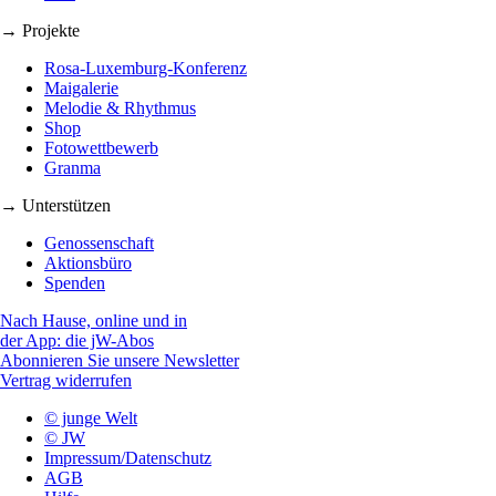
→ Projekte
Rosa-Luxemburg-Konferenz
Maigalerie
Melodie & Rhythmus
Shop
Fotowettbewerb
Granma
→ Unterstützen
Genossenschaft
Aktionsbüro
Spenden
Nach Hause, online und in
der App: die jW-Abos
Abonnieren Sie unsere Newsletter
Vertrag widerrufen
© junge Welt
© JW
Impressum/Datenschutz
AGB