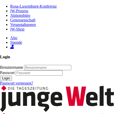
Zum
Rosa-Luxemburg-Konferenz
Inhalt
jW-Prozess
der
Aktionsbüro
Seite
Genossenschaft
Veranstaltungen
jW-Shop
Abo
Spende
Login
Benutzername
Passwort
Login
Passwort vergessen?