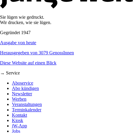
Sie lügen wie gedruckt.
Wir drucken, wie sie lügen.
Gegründet 1947
Ausgabe von heute
Herausgegeben von 3079 GenossInnen
Diese Website auf einen Blick
→ Service
Aboservice
Abo kündigen
Newsletter
Werben
Veranstaltungen
Terminkalender
Kontakt
Kiosk
jW-App
Jobs