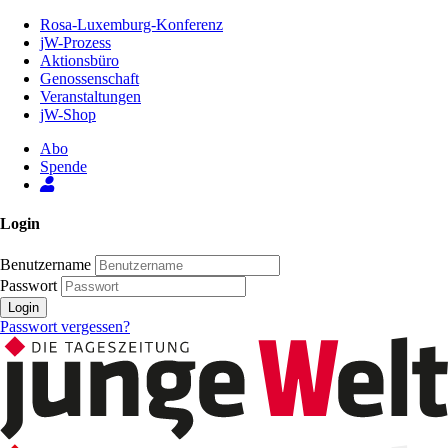
Zum
Rosa-Luxemburg-Konferenz
Inhalt
jW-Prozess
der
Aktionsbüro
Seite
Genossenschaft
Veranstaltungen
jW-Shop
Abo
Spende
Login
Benutzername
Passwort
Login
Passwort vergessen?