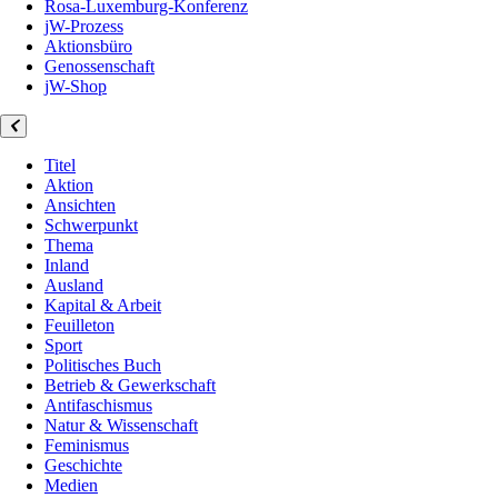
Rosa-Luxemburg-Konferenz
jW-Prozess
Aktionsbüro
Genossenschaft
jW-Shop
Titel
Aktion
Ansichten
Schwerpunkt
Thema
Inland
Ausland
Kapital & Arbeit
Feuilleton
Sport
Politisches Buch
Betrieb & Gewerkschaft
Antifaschismus
Natur & Wissenschaft
Feminismus
Geschichte
Medien