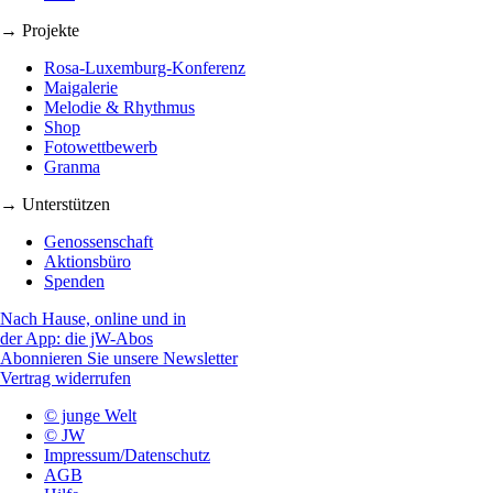
→ Projekte
Rosa-Luxemburg-Konferenz
Maigalerie
Melodie & Rhythmus
Shop
Fotowettbewerb
Granma
→ Unterstützen
Genossenschaft
Aktionsbüro
Spenden
Nach Hause, online und in
der App: die jW-Abos
Abonnieren Sie unsere Newsletter
Vertrag widerrufen
© junge Welt
© JW
Impressum/Datenschutz
AGB