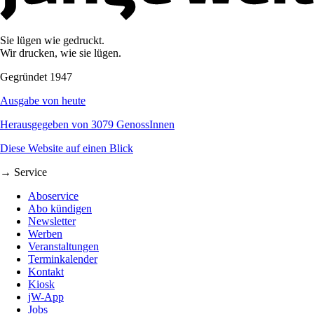
Sie lügen wie gedruckt.
Wir drucken, wie sie lügen.
Gegründet 1947
Ausgabe von heute
Herausgegeben von 3079 GenossInnen
Diese Website auf einen Blick
→ Service
Aboservice
Abo kündigen
Newsletter
Werben
Veranstaltungen
Terminkalender
Kontakt
Kiosk
jW-App
Jobs