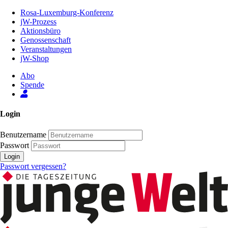
Zum
Rosa-Luxemburg-Konferenz
Inhalt
jW-Prozess
der
Aktionsbüro
Seite
Genossenschaft
Veranstaltungen
jW-Shop
Abo
Spende
Login
Benutzername
Passwort
Login
Passwort vergessen?