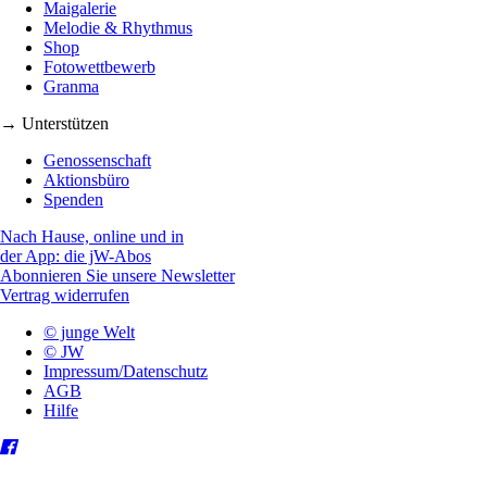
Maigalerie
Melodie & Rhythmus
Shop
Fotowettbewerb
Granma
→ Unterstützen
Genossenschaft
Aktionsbüro
Spenden
Nach Hause, online und in
der App: die jW-Abos
Abonnieren Sie unsere Newsletter
Vertrag widerrufen
© junge Welt
© JW
Impressum/Datenschutz
AGB
Hilfe