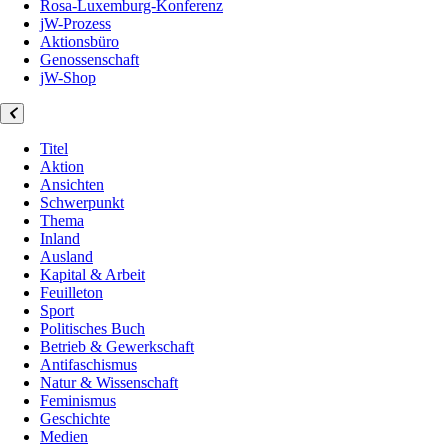
Rosa-Luxemburg-Konferenz
jW-Prozess
Aktionsbüro
Genossenschaft
jW-Shop
Titel
Aktion
Ansichten
Schwerpunkt
Thema
Inland
Ausland
Kapital & Arbeit
Feuilleton
Sport
Politisches Buch
Betrieb & Gewerkschaft
Antifaschismus
Natur & Wissenschaft
Feminismus
Geschichte
Medien