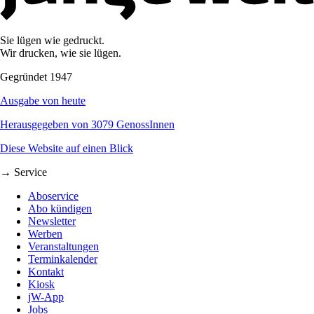
Sie lügen wie gedruckt.
Wir drucken, wie sie lügen.
Gegründet 1947
Ausgabe von heute
Herausgegeben von 3079 GenossInnen
Diese Website auf einen Blick
→ Service
Aboservice
Abo kündigen
Newsletter
Werben
Veranstaltungen
Terminkalender
Kontakt
Kiosk
jW-App
Jobs