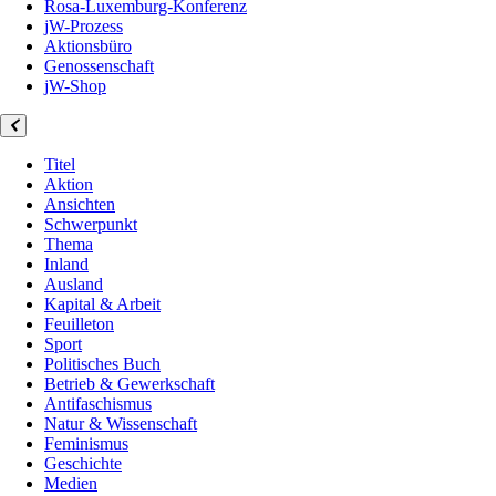
Rosa-Luxemburg-Konferenz
jW-Prozess
Aktionsbüro
Genossenschaft
jW-Shop
Titel
Aktion
Ansichten
Schwerpunkt
Thema
Inland
Ausland
Kapital & Arbeit
Feuilleton
Sport
Politisches Buch
Betrieb & Gewerkschaft
Antifaschismus
Natur & Wissenschaft
Feminismus
Geschichte
Medien