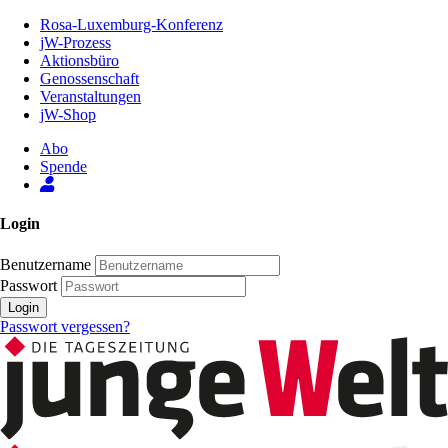
Zum
Rosa-Luxemburg-Konferenz
Inhalt
jW-Prozess
der
Aktionsbüro
Seite
Genossenschaft
Veranstaltungen
jW-Shop
Abo
Spende
Login
Benutzername
Passwort
Login
Passwort vergessen?