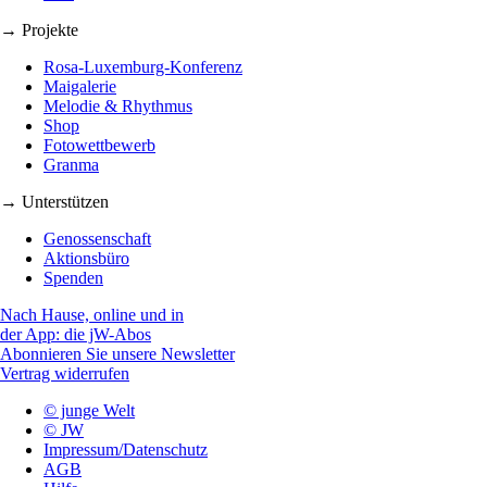
→ Projekte
Rosa-Luxemburg-Konferenz
Maigalerie
Melodie & Rhythmus
Shop
Fotowettbewerb
Granma
→ Unterstützen
Genossenschaft
Aktionsbüro
Spenden
Nach Hause, online und in
der App: die jW-Abos
Abonnieren Sie unsere Newsletter
Vertrag widerrufen
© junge Welt
© JW
Impressum/Datenschutz
AGB