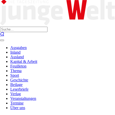
Ausgaben
Inland
Ausland
Kapital & Arbeit
Feuilleton
Thema
Sport
Geschichte
Beilage
Leserbriefe
Verlag
Veranstaltungen
Termine
Über uns