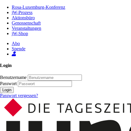
Zum
Rosa-Luxemburg-Konferenz
Inhalt
jW-Prozess
der
Aktionsbüro
Seite
Genossenschaft
Veranstaltungen
jW-Shop
Abo
Spende
Login
Benutzername
Passwort
Login
Passwort vergessen?