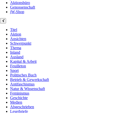
Aktionsbüro
Genossenschaft
jW-Shop
Titel
Aktion
Ansichten
Schwerpunkt
Thema
Inland
Ausland
Kapital & Arbeit
Feuilleton
Sport
Politisches Buch
Betrieb & Gewerkschaft
Antifaschismus
Natur & Wissenschaft
Feminismus
Geschichte
Medien
Abgeschrieben
Leserbriefe