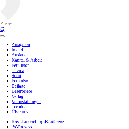
Ausgaben
Inland
Ausland
Kapital & Arbeit
Feuilleton
Thema
Sport
Feminismus
Beilage
Leserbriefe
Verlag
Veranstaltungen
Termine
Über uns
Rosa-Luxemburg-Konferenz
jW-Prozess