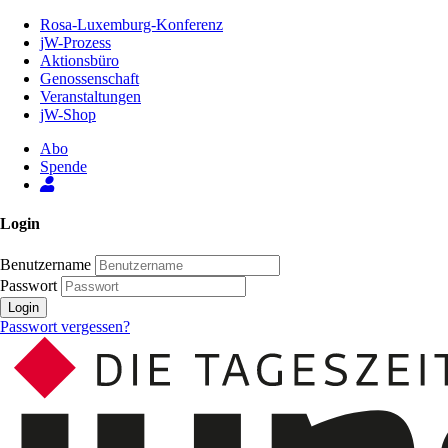
Zum
Rosa-Luxemburg-Konferenz
Inhalt
jW-Prozess
der
Aktionsbüro
Seite
Genossenschaft
Veranstaltungen
jW-Shop
Abo
Spende
Login
Benutzername
Passwort
Login
Passwort vergessen?