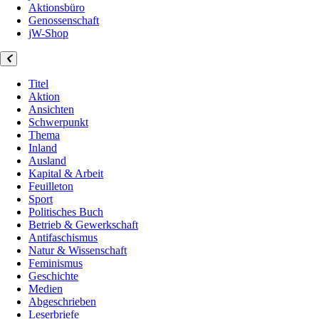
Aktionsbüro
Genossenschaft
jW-Shop
Titel
Aktion
Ansichten
Schwerpunkt
Thema
Inland
Ausland
Kapital & Arbeit
Feuilleton
Sport
Politisches Buch
Betrieb & Gewerkschaft
Antifaschismus
Natur & Wissenschaft
Feminismus
Geschichte
Medien
Abgeschrieben
Leserbriefe