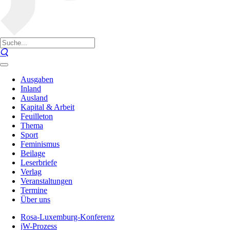
Ausgaben
Inland
Ausland
Kapital & Arbeit
Feuilleton
Thema
Sport
Feminismus
Beilage
Leserbriefe
Verlag
Veranstaltungen
Termine
Über uns
Rosa-Luxemburg-Konferenz
jW-Prozess